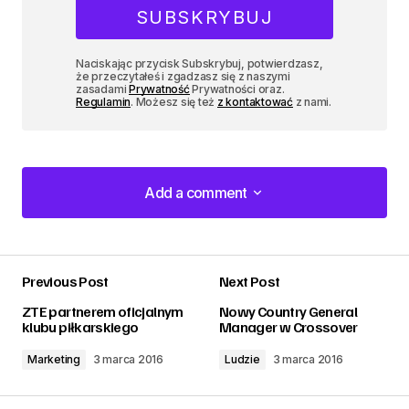
Naciskając przycisk Subskrybuj, potwierdzasz,
że przeczytałeś i zgadzasz się z naszymi
zasadami
Prywatność
Prywatności oraz.
Regulamin
. Możesz się też
z kontaktować
z nami.
Add a comment
Add a comment
Previous Post
Next Post
zalogować
ZTE partnerem oficjalnym
Nowy Country General
klubu piłkarskiego
Manager w Crossover
Marketing
3 marca 2016
Ludzie
3 marca 2016