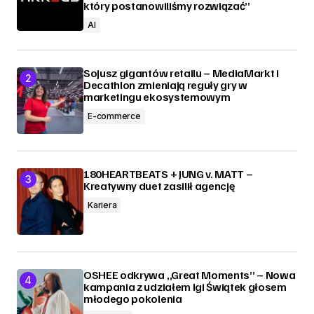
który postanowiliśmy rozwiązać”
AI
Sojusz gigantów retailu – MediaMarkt i
Decathlon zmieniają reguły gry w
marketingu ekosystemowym
E-commerce
180HEARTBEATS + JUNG v. MATT –
Kreatywny duet zasilił agencję
Kariera
OSHEE odkrywa „Great Moments” – Nowa
kampania z udziałem Igi Świątek głosem
młodego pokolenia