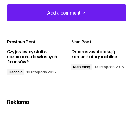
Add a comment
Add a comment
Previous Post
Next Post
zalogować
Czy jesteśmy stali w
Cyberoszuści atakują
uczuciach…do własnych
komunikatory mobilne
finansów?
Marketing
13 listopada 2015
Badania
13 listopada 2015
Reklama