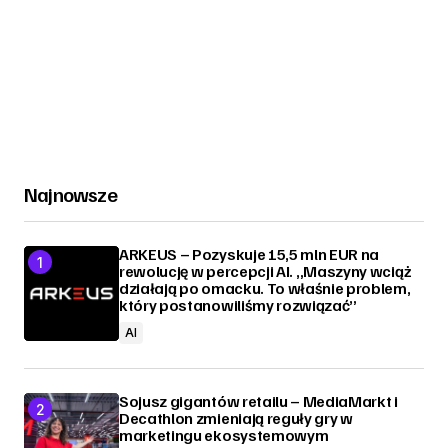
Najnowsze
ARKEUS – Pozyskuje 15,5 mln EUR na
rewolucję w percepcji AI. „Maszyny wciąż
działają po omacku. To właśnie problem,
który postanowiliśmy rozwiązać”
AI
Sojusz gigantów retailu – MediaMarkt i
Decathlon zmieniają reguły gry w
marketingu ekosystemowym