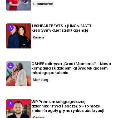
E-commerce
180HEARTBEATS + JUNG v. MATT –
Kreatywny duet zasilił agencję
Kariera
OSHEE odkrywa „Great Moments” – Nowa
kampania z udziałem Igi Świątek głosem
młodego pokolenia
Marketing
WP Premium ściąga gwiazdę
dziennikarstwa śledczego – to może
zmienić reguły gry na rynku subskrypcji
Kariera