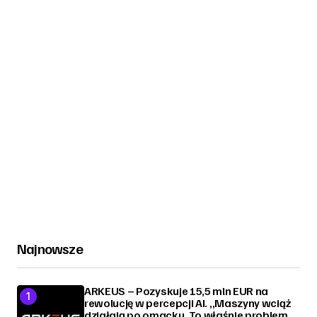
Najnowsze
ARKEUS – Pozyskuje 15,5 mln EUR na
rewolucję w percepcji AI. „Maszyny wciąż
działają po omacku. To właśnie problem,