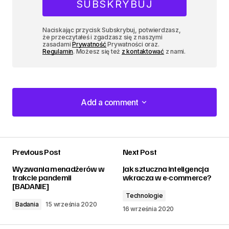
Naciskając przycisk Subskrybuj, potwierdzasz,
że przeczytałeś i zgadzasz się z naszymi
zasadami
Prywatność
Prywatności oraz.
Regulamin
. Możesz się też
z kontaktować
z nami.
Add a comment
Add a comment
Previous Post
Next Post
zalogować
Wyzwania menadżerów w
Jak sztuczna inteligencja
trakcie pandemii
wkracza w e-commerce?
[BADANIE]
Technologie
Badania
15 września 2020
16 września 2020