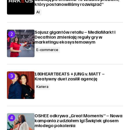
który postanowiliśmy rozwiązać”
AI
Sojusz gigantów retailu – MediaMarkt i
Decathlon zmieniają reguły gry w
marketingu ekosystemowym
E-commerce
180HEARTBEATS + JUNG v. MATT –
Kreatywny duet zasilił agencję
Kariera
OSHEE odkrywa „Great Moments” – Nowa
kampania z udziałem Igi Świątek głosem
młodego pokolenia