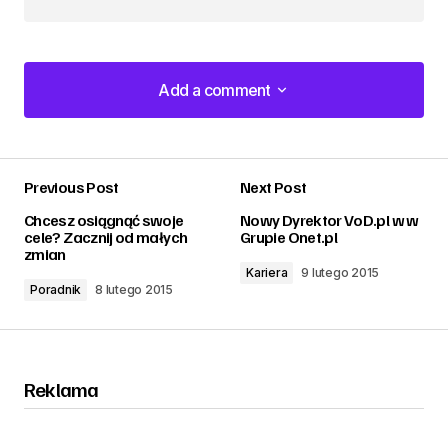
Add a comment
Add a comment
Previous Post
Next Post
zalogować
Chcesz osiągnąć swoje
Nowy Dyrektor VoD.pl w w
cele? Zacznij od małych
Grupie Onet.pl
zmian
Kariera
9 lutego 2015
Poradnik
8 lutego 2015
Reklama