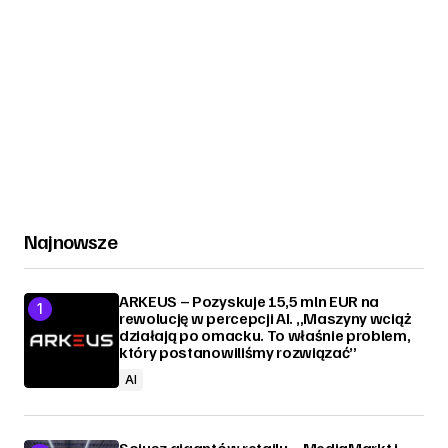
Najnowsze
ARKEUS – Pozyskuje 15,5 mln EUR na
rewolucję w percepcji AI. „Maszyny wciąż
działają po omacku. To właśnie problem,
który postanowiliśmy rozwiązać”
AI
Sojusz gigantów retailu – MediaMarkt i