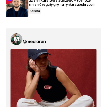
dziennikarstwa śledczego – to może
zmienić reguły gry na rynku subskrypcji
Kariera
@mediarun