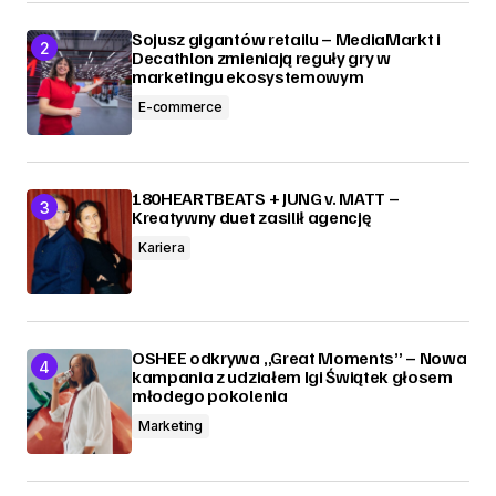
Sojusz gigantów retailu – MediaMarkt i
Decathlon zmieniają reguły gry w
marketingu ekosystemowym
E-commerce
180HEARTBEATS + JUNG v. MATT –
Kreatywny duet zasilił agencję
Kariera
OSHEE odkrywa „Great Moments” – Nowa
kampania z udziałem Igi Świątek głosem
młodego pokolenia
Marketing