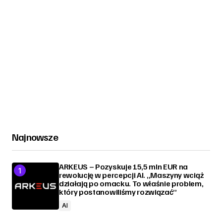
Najnowsze
ARKEUS – Pozyskuje 15,5 mln EUR na
rewolucję w percepcji AI. „Maszyny wciąż
działają po omacku. To właśnie problem,
który postanowiliśmy rozwiązać”
AI