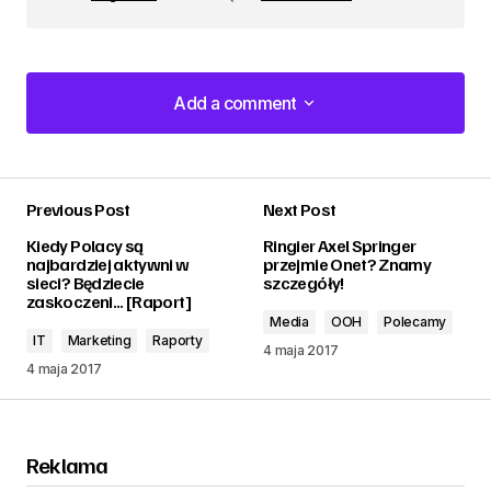
Add a comment
Add a comment
Previous Post
Next Post
zalogować
Kiedy Polacy są
Ringier Axel Springer
najbardziej aktywni w
przejmie Onet? Znamy
sieci? Będziecie
szczegóły!
zaskoczeni... [Raport]
Media
OOH
Polecamy
IT
Marketing
Raporty
4 maja 2017
4 maja 2017
Reklama