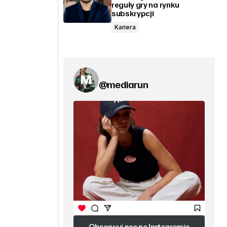
reguły gry na rynku
subskrypcji
Kariera
@mediarun
m