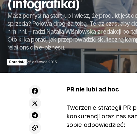
(infografika)
Masz pomysł na start-up i wiesz, że produkt jest dob
sprzeda? Połowa drogi za tobą. Teraz czas, aby dow
nim inni. – radzi Natalia Wiśniowska z redakcji port
Oto kilka porad, jak przeprowadzić skuteczną kamp
relations dla e-biznesu.
Poradnik
25 czerwca 2015
PR nie lubi ad hoc
Tworzenie strategii PR 
konkurencji oraz nas sa
sobie odpowiedzieć: