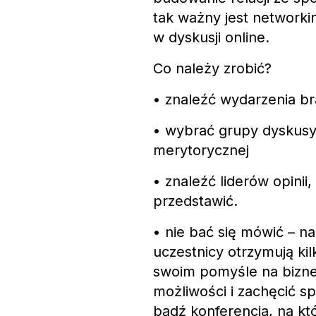
tak ważny jest networki
w dyskusji online.
Co należy zrobić?
• znaleźć wydarzenia br
• wybrać grupy dyskusyj
merytorycznej
• znaleźć liderów opini
przedstawić.
• nie bać się mówić – n
uczestnicy otrzymują ki
swoim pomyśle na biznes
możliwości i zachęcić s
bądź konferencja, na któ