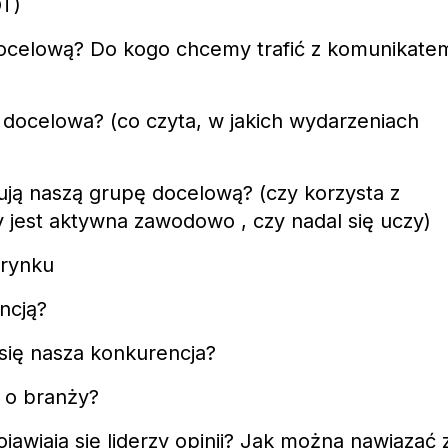
OT)
 docelową? Do kogo chcemy trafić z komunikate
a docelowa? (co czyta, w jakich wydarzeniach
ują naszą grupę docelową? (czy korzysta z
 jest aktywna zawodowo , czy nadal się uczy)
 rynku
ncją?
 się nasza konkurencja?
ię o branży?
jawiają się liderzy opinii? Jak można nawiązać 