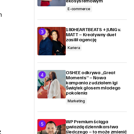
ekosystemowym
E-commerce
m
180HEARTBEATS + JUNG v.
MATT – Kreatywny duet
zasilił agencję
Kariera
OSHEE odkrywa „Great
Moments” – Nowa
kampania z udziałem Igi
Świątek głosem młodego
pokolenia
Marketing
WP Premium ściąga
gwiazdę dziennikarstwa
z
śledczego – to może zmienić