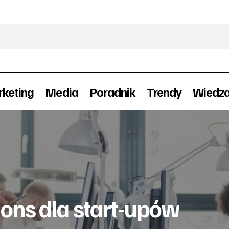
keting
Media
Poradnik
Trendy
Wiedz
Kampania public relations dla start-upów (infograf
adnik
ions dla start-upów