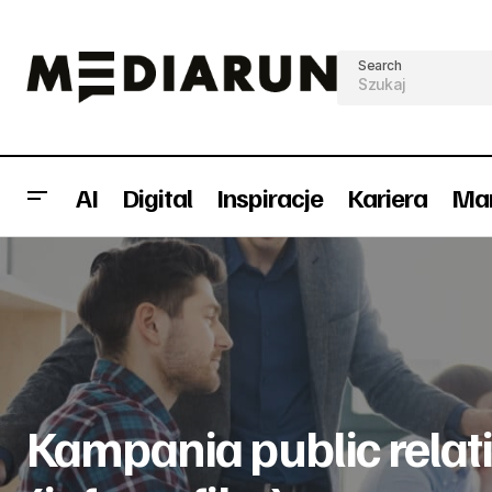
Search
AI
Digital
Inspiracje
Kariera
Mar
Always #likeagirl wygrywa na Cannes
Por
Lions 2015 (wideo)
Kampania public relat