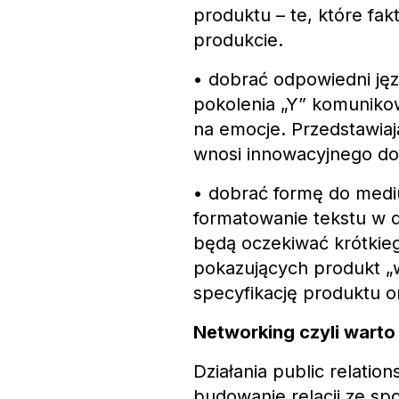
produktu – te, które fa
produkcie.
• dobrać odpowiedni języ
pokolenia „Y” komunik
na emocje. Przedstawiaj
wnosi innowacyjnego do
• dobrać formę do medium
formatowanie tekstu w d
będą oczekiwać krótkieg
pokazujących produkt „w
specyfikację produktu o
Networking czyli warto 
Działania public relatio
budowanie relacji ze spo