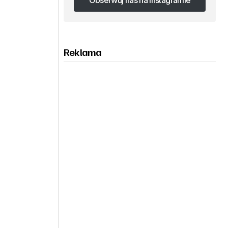
Obserwuj nas na Instagramie
Obserwuj nas na Instagramie
Reklama