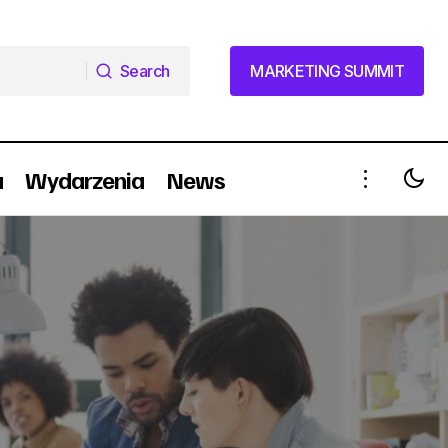
Search
MARKETING SUMMIT
Search
MARKETING SUMMIT
a
Wydarzenia
News
TVN rozstrzygnęła przetarg na
ika)
obsługę działań reklamowych