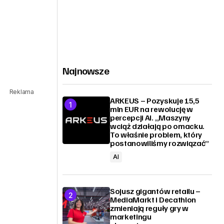
Najnowsze
Reklama
ARKEUS – Pozyskuje 15,5
mln EUR na rewolucję w
percepcji AI. „Maszyny
wciąż działają po omacku.
To właśnie problem, który
postanowiliśmy rozwiązać”
AI
Sojusz gigantów retailu –
MediaMarkt i Decathlon
zmieniają reguły gry w
marketingu