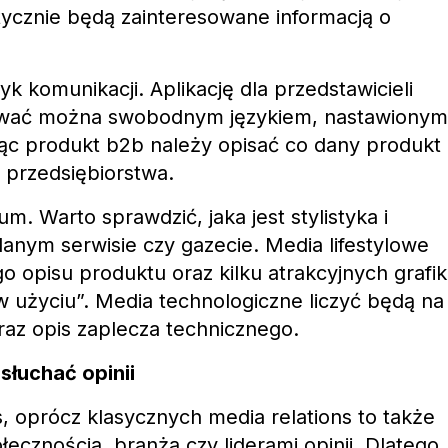
ktycznie będą zainteresowane informacją o
k komunikacji. Aplikację dla przedstawicieli
ować można swobodnym językiem, nastawionym
ąc produkt b2b należy opisać co dany produkt
 przedsiębiorstwa.
. Warto sprawdzić, jaka jest stylistyka i
anym serwisie czy gazecie. Media lifestylowe
o opisu produktu oraz kilku atrakcyjnych grafik
 użyciu”. Media technologiczne liczyć będą na
raz opis zaplecza technicznego.
słuchać opinii
ns, oprócz klasycznych media relations to także
łecznością, branżą czy liderami opinii. Dlatego