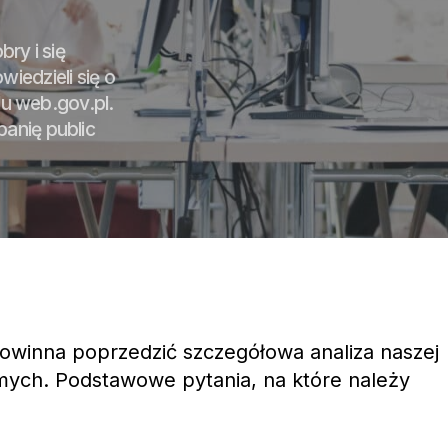
ry i się
iedzieli się o
alu web.gov.pl.
anię public
powinna poprzedzić szczegółowa analiza naszej
mych. Podstawowe pytania, na które należy