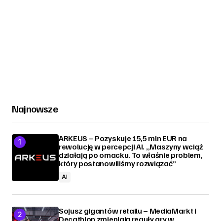
Najnowsze
ARKEUS – Pozyskuje 15,5 mln EUR na
rewolucję w percepcji AI. „Maszyny wciąż
działają po omacku. To właśnie problem,
który postanowiliśmy rozwiązać”
AI
Sojusz gigantów retailu – MediaMarkt i
Decathlon zmieniają reguły gry w