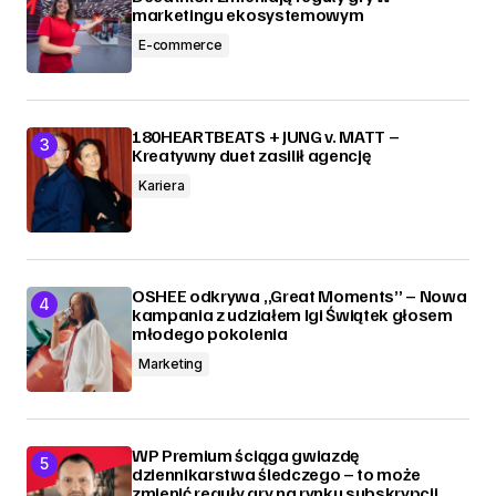
marketingu ekosystemowym
E-commerce
180HEARTBEATS + JUNG v. MATT –
Kreatywny duet zasilił agencję
Kariera
OSHEE odkrywa „Great Moments” – Nowa
kampania z udziałem Igi Świątek głosem
młodego pokolenia
Marketing
WP Premium ściąga gwiazdę
dziennikarstwa śledczego – to może
zmienić reguły gry na rynku subskrypcji