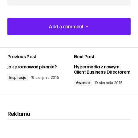
Add a comment
Add a comment
Previous Post
Next Post
zalogować
Jak promować pisanie?
Hypermedia z nowym
Client Business Directorem
Inspiracje
19 sierpnia 2015
Awanse
19 sierpnia 2015
Reklama