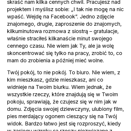
skraść nam kilka cennych chwil. Pracujesz nad
projektem i myślisz sobie: „I tak nie mogę na nic
wpaść. Wejdę na Facebook”. Jedno zdjęcie
znajomego, drugie, zaproszenie do znajomych,
kilkuminutowa rozmowa z siostrą – gratulacje,
właśnie straciłeś kilkanaście minut swojego
cennego czasu. Nie wiem jak Ty, ale ja wolę
skoncentrować się tylko na pracy, zrobić to, co
mam do zrobienia a później mieć wolne.
Twój pokój, to nie pokój. To biuro. Nie wiem, z
kim mieszkasz, gdzie mieszkasz, ani co
widnieje na Twoim biurku. Wiem jednak, że
wszystkie rzeczy, które znajdują się w Twoim
pokoju, sprawiają, że czujesz się w nim jak w
domu. Zdjęcia swojej dziewczyny, ulubiony film,
pies merdający ogonem cieszący się na Twój
widok. Bardzo łatwo jest się rozproszyć, kiedy
w zasięgu wzroku są rzeczy niezwiązane z