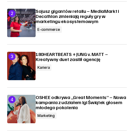
Sojusz gigantów retailu – MediaMarkt i
Decathlon zmieniają reguły gry w
marketingu ekosystemowym
E-commerce
180HEARTBEATS + JUNG v. MATT –
Kreatywny duet zasilił agencję
Kariera
OSHEE odkrywa „Great Moments” – Nowa
kampania z udziałem Igi Świątek głosem
młodego pokolenia
Marketing