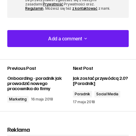
zasadami
Prywatność
Prywatności oraz.
Regulamin
. Możesz się też
z kontaktować
z nami.
Add a comment
Add a comment
Previous Post
Next Post
zalogować
Onboarding - poradnik jak
Jak zostać przywódcą 2.0?
prowadzić nowego
[Poradnik]
pracownika do firmy
Poradnik
Social Media
Marketing
16 maja 2018
17 maja 2018
Reklama