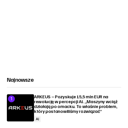
Najnowsze
ARKEUS – Pozyskuje 15,5 mln EUR na
rewolucję w percepcji AI. „Maszyny wciąż
działają po omacku. To właśnie problem,
który postanowiliśmy rozwiązać”
AI