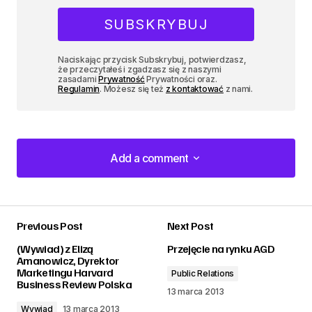
Naciskając przycisk Subskrybuj, potwierdzasz,
że przeczytałeś i zgadzasz się z naszymi
zasadami
Prywatność
Prywatności oraz.
Regulamin
. Możesz się też
z kontaktować
z nami.
Add a comment
Add a comment
Previous Post
Next Post
zalogować
(Wywiad) z Elizą
Przejęcie na rynku AGD
Amanowicz, Dyrektor
Marketingu Harvard
Public Relations
Business Review Polska
13 marca 2013
Wywiad
13 marca 2013