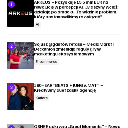
ARKEUS – Pozyskuje 15,5 mln EUR na
rewolucję w percepcji AI. „Maszyny wciąż
działają po omacku. To właśnie problem,
który postanowiliśmy rozwiązać”
AI
Sojusz gigantów retailu – MediaMarkt i
Decathlon zmieniają reguły gry w
marketingu ekosystemowym
E-commerce
180HEARTBEATS + JUNG v. MATT –
Kreatywny duet zasilił agencję
Kariera
OSHEE odkrywa „Great Moments” – Nowa