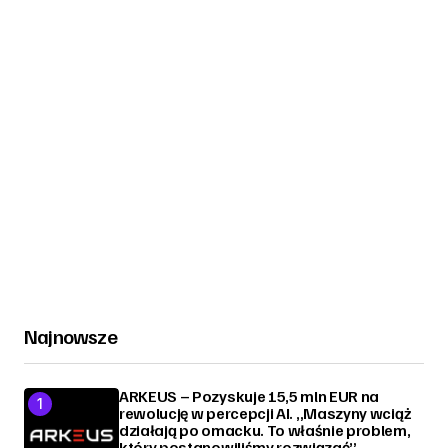
Najnowsze
ARKEUS – Pozyskuje 15,5 mln EUR na
rewolucję w percepcji AI. „Maszyny wciąż
działają po omacku. To właśnie problem,
który postanowiliśmy rozwiązać”