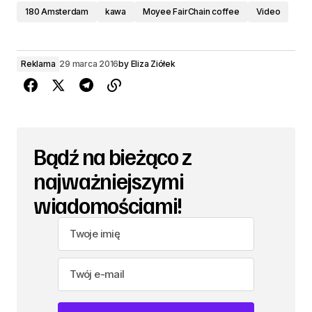
180 Amsterdam
kawa
Moyee FairChain coffee
Video
Reklama
29 marca 2016
by
Eliza Ziółek
Bądź na bieżąco z
najważniejszymi
wiadomościami!