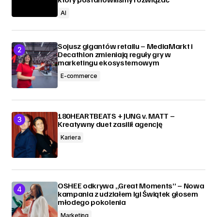
AI
Sojusz gigantów retailu – MediaMarkt i
Decathlon zmieniają reguły gry w
marketingu ekosystemowym
E-commerce
180HEARTBEATS + JUNG v. MATT –
Kreatywny duet zasilił agencję
Kariera
OSHEE odkrywa „Great Moments” – Nowa
kampania z udziałem Igi Świątek głosem
młodego pokolenia
Marketing