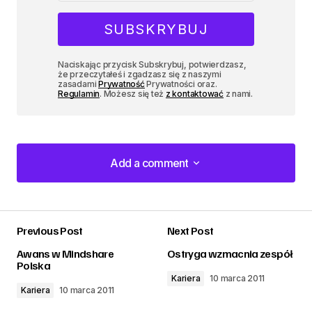
Naciskając przycisk Subskrybuj, potwierdzasz,
że przeczytałeś i zgadzasz się z naszymi
zasadami
Prywatność
Prywatności oraz.
Regulamin
. Możesz się też
z kontaktować
z nami.
Add a comment
Add a comment
Previous Post
Next Post
zalogować
Awans w Mindshare
Ostryga wzmacnia zespół
Polska
Kariera
10 marca 2011
Kariera
10 marca 2011