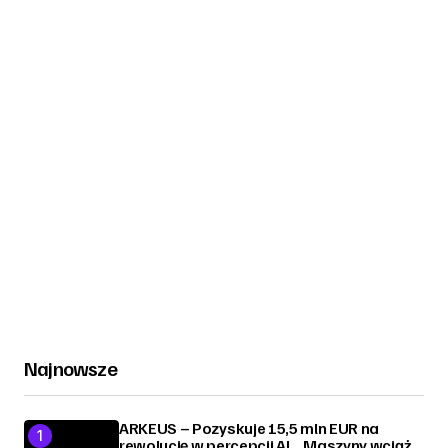
Najnowsze
ARKEUS – Pozyskuje 15,5 mln EUR na
rewolucję w percepcji AI. „Maszyny wciąż