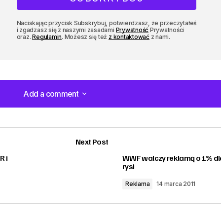
Naciskając przycisk Subskrybuj, potwierdzasz, że przeczytałeś
i zgadzasz się z naszymi zasadami
Prywatność
Prywatności
oraz.
Regulamin
. Możesz się też
z kontaktować
z nami.
Add a comment
Add a comment
Next Post
R i
WWF walczy reklamą o 1% dl
m
rysi
Reklama
14 marca 2011