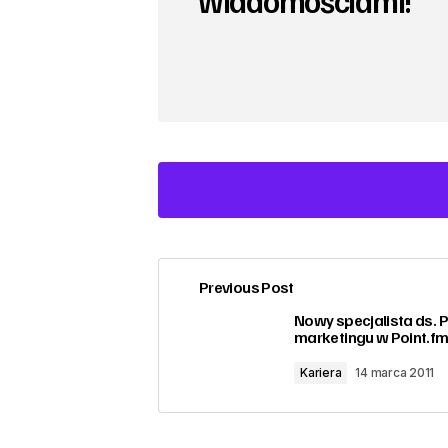
wiadomościami!
Previous Post
zalogować
Nowy specjalista ds. P
marketingu w Point.f
Kariera
14 marca 2011