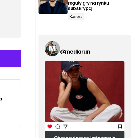
reguły gry na rynku
subskrypcji
Kariera
@mediarun
a