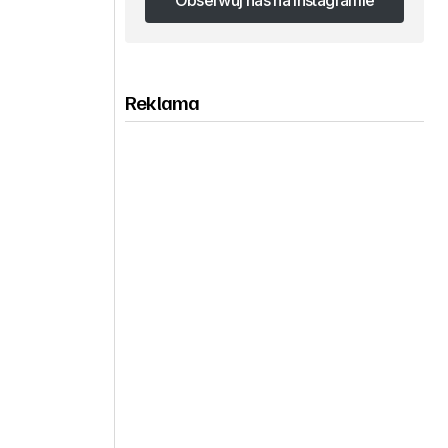
Obserwuj nas na Instagramie
Obserwuj nas na Instagramie
Reklama