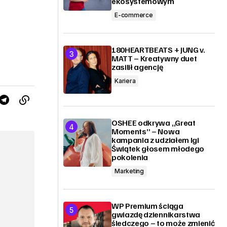
ekosystemowym
E-commerce
180HEARTBEATS + JUNG v.
MATT – Kreatywny duet
zasilił agencję
Kariera
OSHEE odkrywa „Great
Moments” – Nowa
kampania z udziałem Igi
Świątek głosem młodego
pokolenia
Marketing
WP Premium ściąga
gwiazdę dziennikarstwa
śledczego – to może zmienić