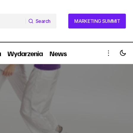
Search
MARKETING SUMMIT
Search
MARKETING SUMMIT
a
Wydarzenia
News
WWF walczy reklamą o 1% dla rysi