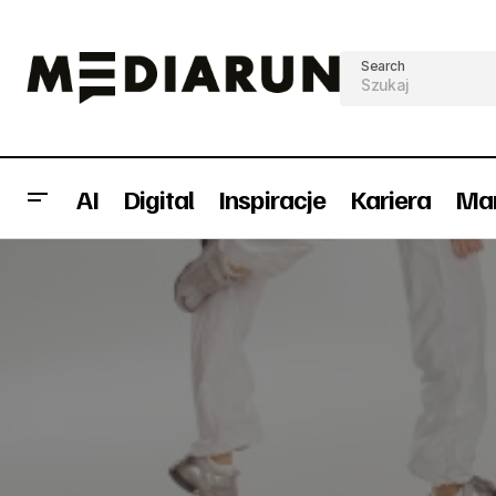
Search
AI
Digital
Inspiracje
Kariera
Mar
Nowy specjalista ds. PR i marketingu w
Point.fm