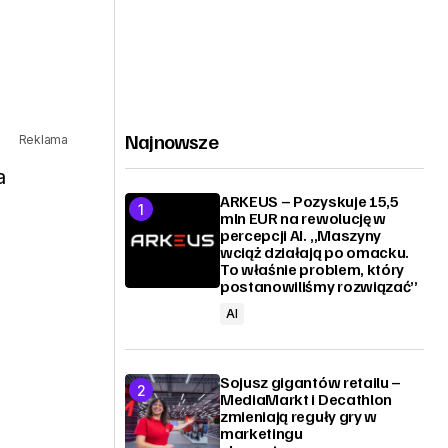
Najnowsze
Reklama
a
ARKEUS – Pozyskuje 15,5
mln EUR na rewolucję w
percepcji AI. „Maszyny
wciąż działają po omacku.
To właśnie problem, który
postanowiliśmy rozwiązać”
AI
Sojusz gigantów retailu –
MediaMarkt i Decathlon
zmieniają reguły gry w
marketingu