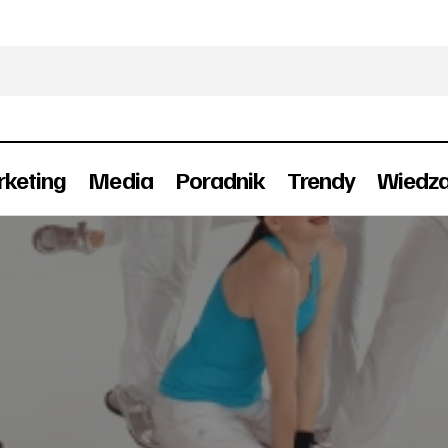
keting
Media
Poradnik
Trendy
Wiedz
Decathlon promuje sprzęt fitness
Reklama