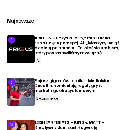
Najnowsze
ARKEUS – Pozyskuje 15,5 mln EUR na
rewolucję w percepcji AI. „Maszyny wciąż
działają po omacku. To właśnie problem,
który postanowiliśmy rozwiązać”
AI
Sojusz gigantów retailu – MediaMarkt i
Decathlon zmieniają reguły gry w
marketingu ekosystemowym
E-commerce
180HEARTBEATS + JUNG v. MATT –
Kreatywny duet zasilił agencję