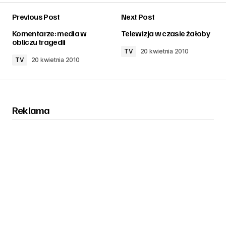
Previous Post
Next Post
zalogować
Komentarze: media w
Telewizja w czasie żałoby
obliczu tragedii
TV
20 kwietnia 2010
TV
20 kwietnia 2010
Reklama