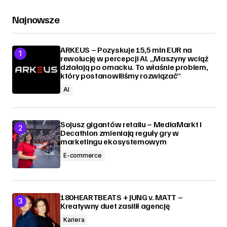
Najnowsze
ARKEUS – Pozyskuje 15,5 mln EUR na
rewolucję w percepcji AI. „Maszyny wciąż
działają po omacku. To właśnie problem,
który postanowiliśmy rozwiązać”
AI
Sojusz gigantów retailu – MediaMarkt i
Decathlon zmieniają reguły gry w
marketingu ekosystemowym
E-commerce
180HEARTBEATS + JUNG v. MATT –
Kreatywny duet zasilił agencję
Kariera