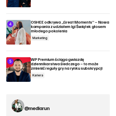
OSHEE odkrywa „Great Moments” – Nowa
kampania z udziałem Igi Świątek głosem
młodego pokolenia
Marketing
WP Premium ściąga gwiazdę
dziennikarstwa śledczego – to może
zmienić reguły gry na rynku subskrypcji
Kariera
@mediarun