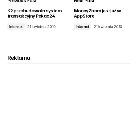
Previous Post
Next Post
zalogować
K2 przebudowało system
MoneyZoom jest już w
transakcyjny Pekao24
AppStore
Internet
21 kwietnia 2010
Internet
21 kwietnia 2010
Reklama