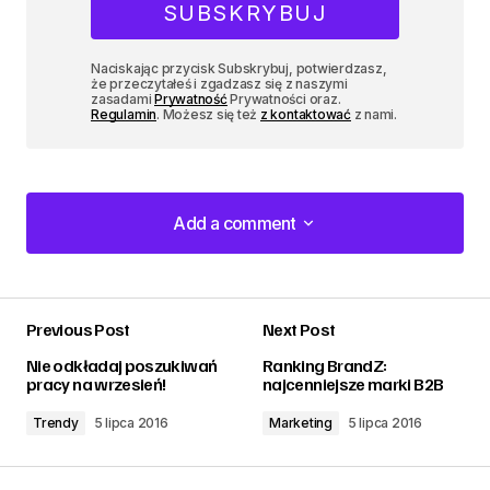
Naciskając przycisk Subskrybuj, potwierdzasz,
że przeczytałeś i zgadzasz się z naszymi
zasadami
Prywatność
Prywatności oraz.
Regulamin
. Możesz się też
z kontaktować
z nami.
Add a comment
Add a comment
Previous Post
Next Post
zalogować
Nie odkładaj poszukiwań
Ranking BrandZ:
pracy na wrzesień!
najcenniejsze marki B2B
Trendy
5 lipca 2016
Marketing
5 lipca 2016