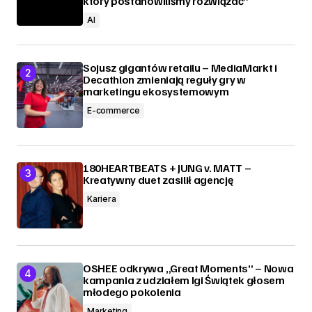
który postanowiliśmy rozwiązać”
AI
Sojusz gigantów retailu – MediaMarkt i
Decathlon zmieniają reguły gry w
marketingu ekosystemowym
E-commerce
180HEARTBEATS + JUNG v. MATT –
Kreatywny duet zasilił agencję
Kariera
OSHEE odkrywa „Great Moments” – Nowa
kampania z udziałem Igi Świątek głosem
młodego pokolenia
Marketing