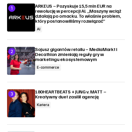
ARKEUS – Pozyskuje 15,5 mln EUR na
rewolucję w percepcji AI. „Maszyny wciąż
działają po omacku. To właśnie problem,
który postanowiliśmy rozwiązać”
AI
Sojusz gigantów retailu – MediaMarkt i
Decathlon zmieniają reguły gry w
marketingu ekosystemowym
E-commerce
180HEARTBEATS + JUNG v. MATT –
Kreatywny duet zasilił agencję
Kariera