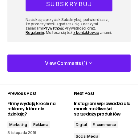
Naciskając przycisk Subskrybuj, potwierdzasz,
że przeczytałeś i zgadzasz się z naszymi
zasadami
Prywatność
Prywatności oraz.
Regulamin
. Możesz się też
z kontaktować
z nami.
View Comments (1)
View Comments (1)
Previous Post
Next Post
zalogować
Firmy wydają krocie na
Instagram wprowadza dla
reklamy, które nie
marek możliwości
działają?
sprzedaży produktów
Marketing
Reklama
Digital
E-commerce
8 listopada 2016
Social Media