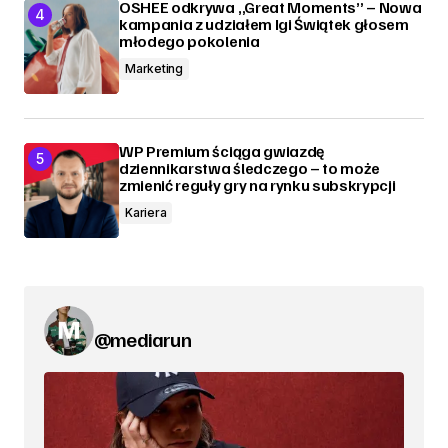
OSHEE odkrywa „Great Moments” – Nowa
kampania z udziałem Igi Świątek głosem
młodego pokolenia
Marketing
WP Premium ściąga gwiazdę
dziennikarstwa śledczego – to może
zmienić reguły gry na rynku subskrypcji
Kariera
@mediarun