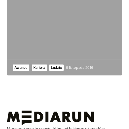
Awanse
Kariera
Ludzie
9 listopada 2016
Mediarun.com to serwis, który od lat łączy ekspertów