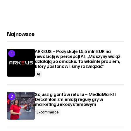
Najnowsze
ARKEUS – Pozyskuje 15,5 mln EUR na
rewolucję w percepcji AI. „Maszyny wciąż
działają po omacku. To właśnie problem,
który postanowiliśmy rozwiązać”
AI
Sojusz gigantów retailu – MediaMarkt i
Decathlon zmieniają reguły gry w
marketingu ekosystemowym
E-commerce