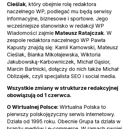
Cieślak
, który obejmie rolę redaktora
naczelnego WP, podlegać mu będą serwisy
informacyjne, biznesowe i sportowe. Jego
wcześniejsze stanowisko w redakcji WP
Wiadomości zajmie
Mateusz Ratajczak
. W
zespole redaktora naczelnego WP Pawła
Kapusty znajdą się: Kamil Karnowski, Mateusz
Cieślak, Bianka Mikołajewska, Wiktoria
Jakubowską-Karbowniczek, Michał Gąsior,
Marcin Bartnicki, dołączy do nich także Michał
Oblizajek, czyli specjalista SEO i social media.
Wszystkie zmiany w strukturze redakcyjnej
obowiązują od 1 czerwca.
O Wirtualnej Polsce:
Wirtualna Polska to
pierwszy polskojęzyczny serwis internetowy.
Działa od 1995 roku. Obecnie Grupa ta działa w
branży mediów i e-commerce. W ramach swojej