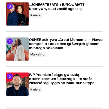
180HEARTBEATS + JUNG v. MATT –
Kreatywny duet zasilił agencję
Kariera
OSHEE odkrywa „Great Moments” – Nowa
kampania z udziałem Igi Świątek głosem
młodego pokolenia
Marketing
WP Premium ściąga gwiazdę
dziennikarstwa śledczego – to może
zmienić reguły gry na rynku subskrypcji
Kariera