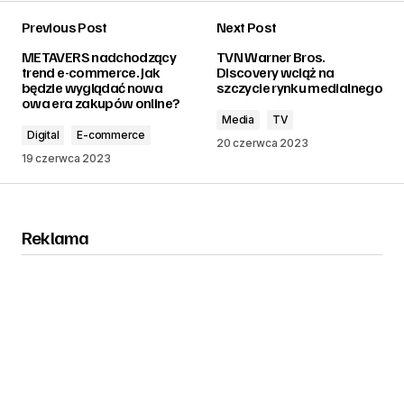
Previous Post
Next Post
zalogować
METAVERS nadchodzący
TVN Warner Bros.
trend e-commerce. Jak
Discovery wciąż na
będzie wyglądać nowa
szczycie rynku medialnego
owa era zakupów online?
Media
TV
Digital
E-commerce
20 czerwca 2023
19 czerwca 2023
Reklama