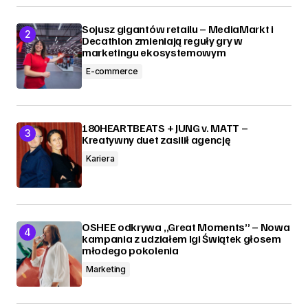
Sojusz gigantów retailu – MediaMarkt i
Decathlon zmieniają reguły gry w
marketingu ekosystemowym
E-commerce
180HEARTBEATS + JUNG v. MATT –
Kreatywny duet zasilił agencję
Kariera
OSHEE odkrywa „Great Moments” – Nowa
kampania z udziałem Igi Świątek głosem
młodego pokolenia
Marketing