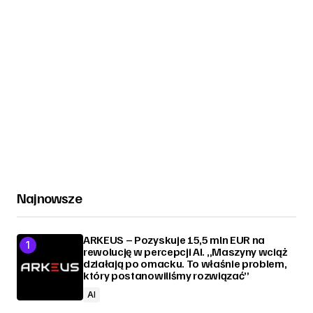
Najnowsze
ARKEUS – Pozyskuje 15,5 mln EUR na
rewolucję w percepcji AI. „Maszyny wciąż
działają po omacku. To właśnie problem,
który postanowiliśmy rozwiązać”
AI