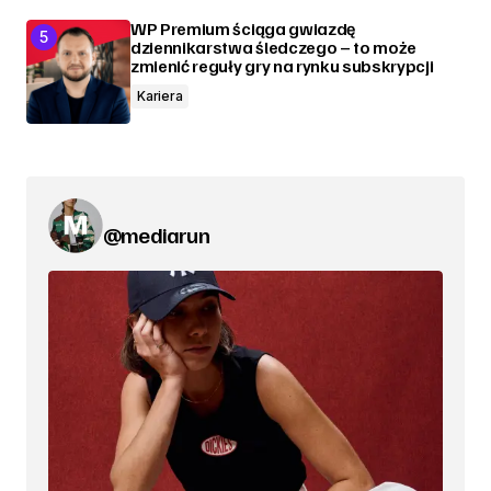
WP Premium ściąga gwiazdę
dziennikarstwa śledczego – to może
zmienić reguły gry na rynku subskrypcji
Kariera
@mediarun