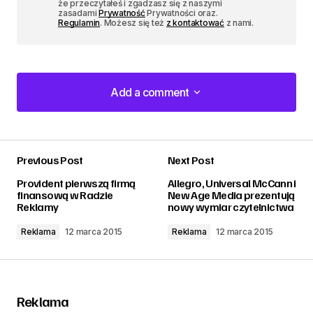
że przeczytałeś i zgadzasz się z naszymi
zasadami
Prywatność
Prywatności oraz.
Regulamin
. Możesz się też
z kontaktować
z nami.
Add a comment
Add a comment
Previous Post
Next Post
zalogować
Provident pierwszą firmą
Allegro, Universal McCann i
finansową w Radzie
New Age Media prezentują
Reklamy
nowy wymiar czytelnictwa
Reklama
12 marca 2015
Reklama
12 marca 2015
Reklama