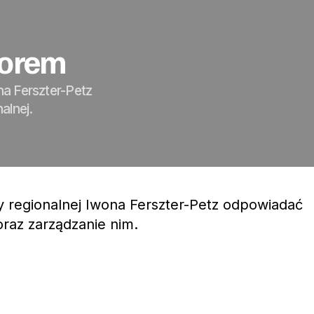
torem
na Ferszter-Petz
alnej.
y regionalnej Iwona Ferszter-Petz odpowiadać
oraz zarządzanie nim.