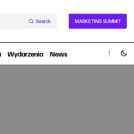
Search
MARKETING SUMMIT
Search
MARKETING SUMMIT
a
Wydarzenia
News
Kalicińscy.com digitalowo w kampanii
nowych sosów Knorr