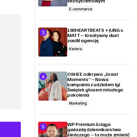
ekosystemowym
E-commerce
180HEARTBEATS + JUNG v.
MATT – Kreatywny duet
zasilił agencję
Kariera
OSHEE odkrywa „Great
Moments” – Nowa
kampania z udziałem Igi
Świątek głosem młodego
pokolenia
Marketing
WP Premium ściąga
gwiazdę dziennikarstwa
śledczego – to może zmienić