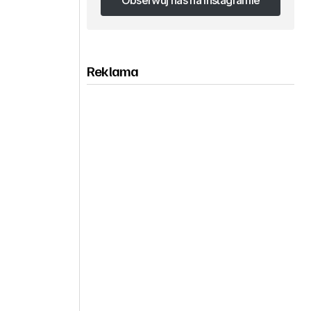
Obserwuj nas na Instagramie
Obserwuj nas na Instagramie
Reklama