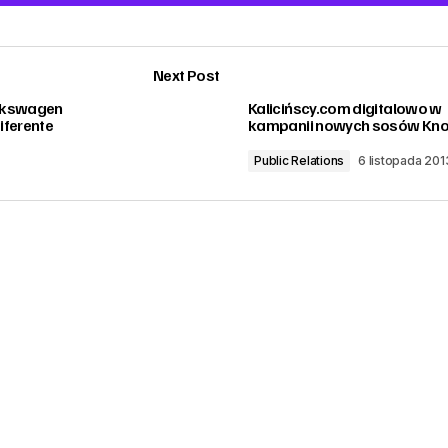
Add a comment
Next Post
lkswagen
Kalicińscy.com digitalowo w
iferente
kampanii nowych sosów Kno
Public Relations
6 listopada 201