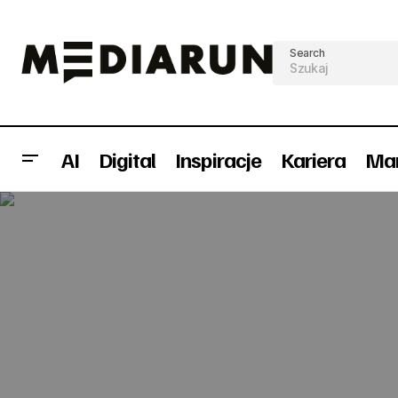
Search
AI
Digital
Inspiracje
Kariera
Mar
Ruszyła kampania Volkswagen Bank
direct z kreacją Diferente