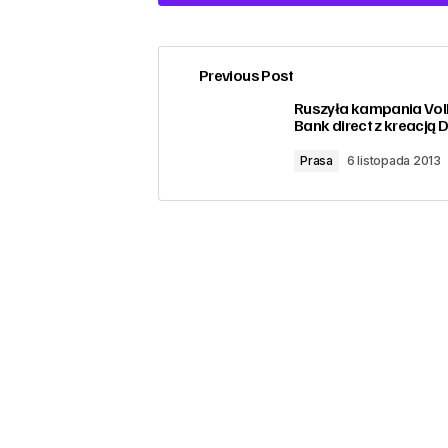
Previous Post
zalogować
Ruszyła kampania Vo
Bank direct z kreacją D
Prasa
6 listopada 2013