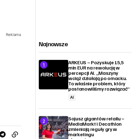
Reklama
Najnowsze
ARKEUS – Pozyskuje 15,5
mln EUR na rewolucję w
percepcji AI. „Maszyny
wciąż działają po omacku.
To właśnie problem, który
postanowiliśmy rozwiązać”
AI
Sojusz gigantów retailu –
MediaMarkt i Decathlon
zmieniają reguły gry w
marketingu