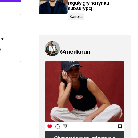
reguły gry na rynku
subskrypcji
Kariera
rr
3
@mediarun