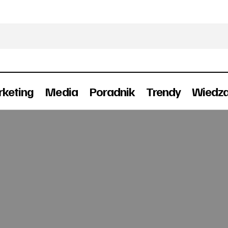
keting
Media
Poradnik
Trendy
Wiedz
Ströer z nowym dyrektorem
Kariera