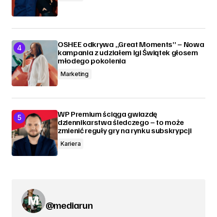
OSHEE odkrywa „Great Moments” – Nowa
kampania z udziałem Igi Świątek głosem
młodego pokolenia
Marketing
WP Premium ściąga gwiazdę
dziennikarstwa śledczego – to może
zmienić reguły gry na rynku subskrypcji
Kariera
@mediarun