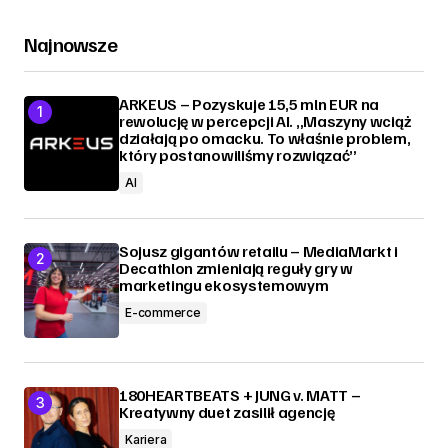
Najnowsze
ARKEUS – Pozyskuje 15,5 mln EUR na
rewolucję w percepcji AI. „Maszyny wciąż
działają po omacku. To właśnie problem,
który postanowiliśmy rozwiązać”
AI
Sojusz gigantów retailu – MediaMarkt i
Decathlon zmieniają reguły gry w
marketingu ekosystemowym
E-commerce
180HEARTBEATS + JUNG v. MATT –
Kreatywny duet zasilił agencję
Kariera