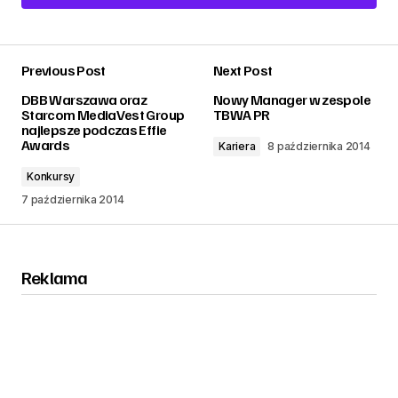
Add a comment
Previous Post
Next Post
zalogować
DBB Warszawa oraz
Nowy Manager w zespole
Starcom MediaVest Group
TBWA PR
najlepsze podczas Effie
Awards
Kariera
8 października 2014
Konkursy
7 października 2014
Reklama