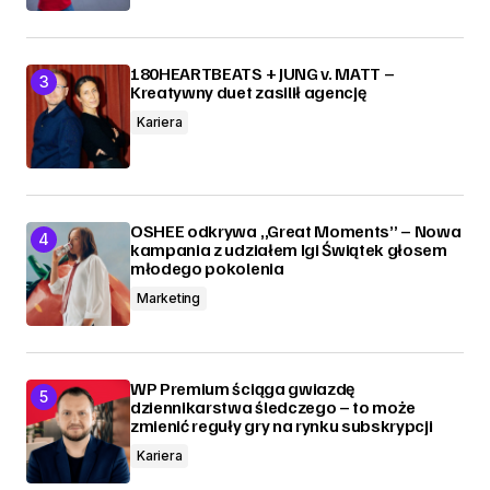
180HEARTBEATS + JUNG v. MATT –
Kreatywny duet zasilił agencję
Kariera
OSHEE odkrywa „Great Moments” – Nowa
kampania z udziałem Igi Świątek głosem
młodego pokolenia
Marketing
WP Premium ściąga gwiazdę
dziennikarstwa śledczego – to może
zmienić reguły gry na rynku subskrypcji
Kariera