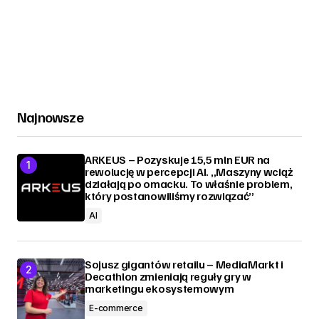
Najnowsze
ARKEUS – Pozyskuje 15,5 mln EUR na
rewolucję w percepcji AI. „Maszyny wciąż
działają po omacku. To właśnie problem,
który postanowiliśmy rozwiązać”
AI
Sojusz gigantów retailu – MediaMarkt i
Decathlon zmieniają reguły gry w
marketingu ekosystemowym
E-commerce