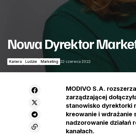
Nowa Dyrektor Marke
Kariera
Ludzie
Marketing
22 czerwca 2022
MODIVO S.A. rozszerza
zarządzającej dołączył
stanowisko dyrektorki 
kreowanie i wdrażanie 
nadzorowanie działań 
kanałach.