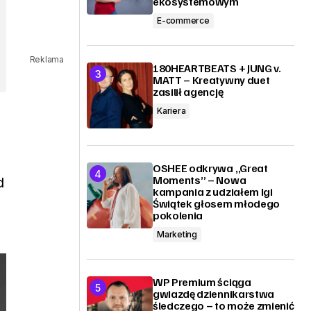
ekosystemowym
E-commerce
Reklama
180HEARTBEATS + JUNG v.
MATT – Kreatywny duet
zasilił agencję
Kariera
OSHEE odkrywa „Great
Moments” – Nowa
d
kampania z udziałem Igi
Świątek głosem młodego
pokolenia
Marketing
WP Premium ściąga
gwiazdę dziennikarstwa
śledczego – to może zmienić