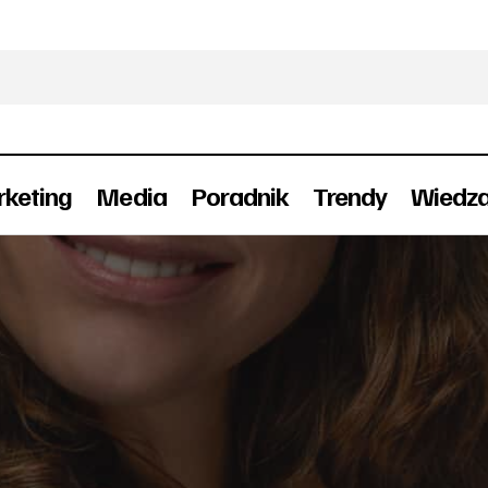
keting
Media
Poradnik
Trendy
Wiedz
Nowa Dyrektor Marketingu w EOBUWI
ra
Ludzie
Marketing