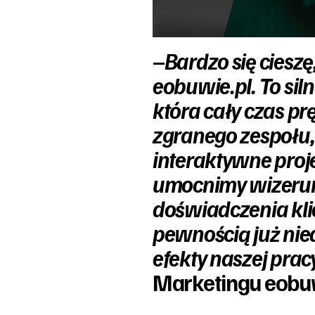
–
Bardzo się ciesz
eobuwie.pl. To si
która cały czas pr
zgranego zespołu, 
interaktywne proj
umocnimy wizerun
doświadczenia klie
pewnością już nie
efekty naszej prac
Marketingu eobuw