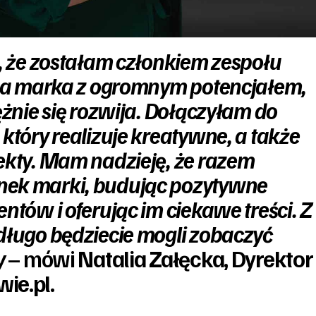
ę, że zostałam członkiem zespołu
lna marka z ogromnym potencjałem,
ężnie się rozwija. Dołączyłam do
który realizuje kreatywne, a także
ekty. Mam nadzieję, że razem
ek marki, budując pozytywne
ntów i oferując im ciekawe treści. Z
długo będziecie mogli zobaczyć
y
– mówi
Natalia Załęcka, Dyrektor
ie.pl.