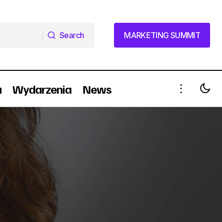
Search
MARKETING SUMMIT
Search
MARKETING SUMMIT
a
Wydarzenia
News
6 powodów kiedy warto zdecydować
E.PL
się na rebranding