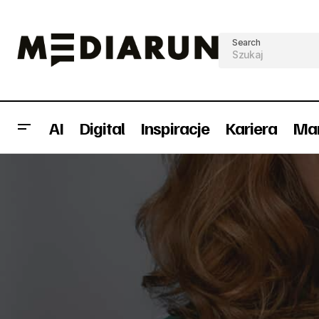
Search
AI
Digital
Inspiracje
Kariera
Mar
COCA-COLA i jubileuszowa kampania
Karie