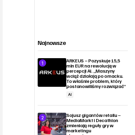
Najnowsze
ARKEUS – Pozyskuje 15,5
mln EUR na rewolucję w
percepcji AI. „Maszyny
wciąż działają po omacku.
To właśnie problem, który
postanowiliśmy rozwiązać”
AI
Sojusz gigantów retailu –
MediaMarkt i Decathlon
zmieniają reguły gry w
marketingu