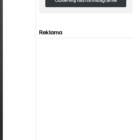
Obserwuj nas na Instagramie
Obserwuj nas na Instagramie
Reklama