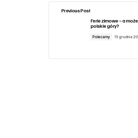
Previous Post
zalogować
Ferie zimowe – a moż
polskie góry?
Polecamy
15 grudnia 2