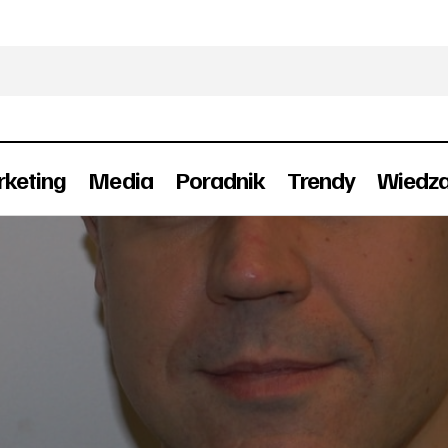
keting
Media
Poradnik
Trendy
Wiedz
Nestlé Polska S.A. ma nowego Dyrektora Sprz
ra
Ludzie