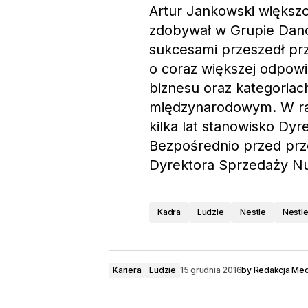
Artur Jankowski więks
zdobywał w Grupie Danon
sukcesami przeszedł prz
o coraz większej odpowi
biznesu oraz kategoria
międzynarodowym. W ra
kilka lat stanowisko Dy
Bezpośrednio przed prze
Dyrektora Sprzedaży Nut
Kadra
Ludzie
Nestle
Nestle
Kariera
Ludzie
15 grudnia 2016
by
Redakcja Med