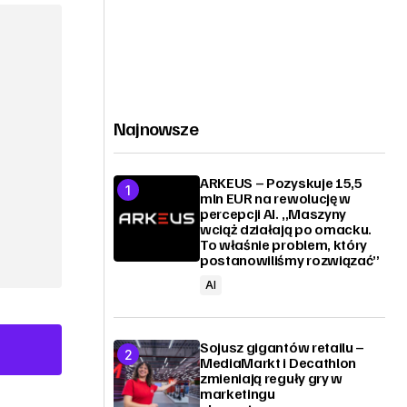
Najnowsze
ARKEUS – Pozyskuje 15,5
mln EUR na rewolucję w
percepcji AI. „Maszyny
wciąż działają po omacku.
To właśnie problem, który
postanowiliśmy rozwiązać”
AI
Sojusz gigantów retailu –
MediaMarkt i Decathlon
zmieniają reguły gry w
marketingu