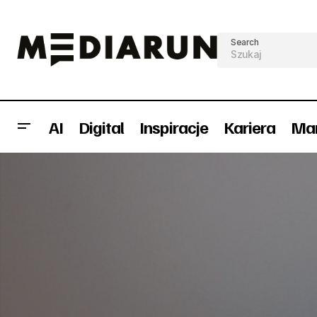
Search
AI
Digital
Inspiracje
Kariera
Mar
Ferie zimowe – a może wypad w
Karie
polskie góry?