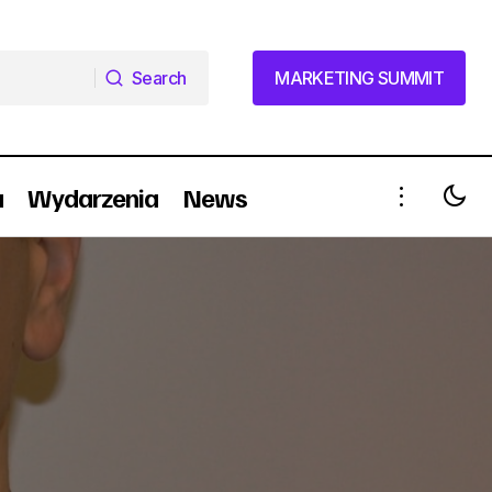
Search
MARKETING SUMMIT
Search
MARKETING SUMMIT
a
Wydarzenia
News
Młodzi przeklinają na potęgę. A prawo?
edaży
Nic sobie z tego nie robi (raport +
infografika)