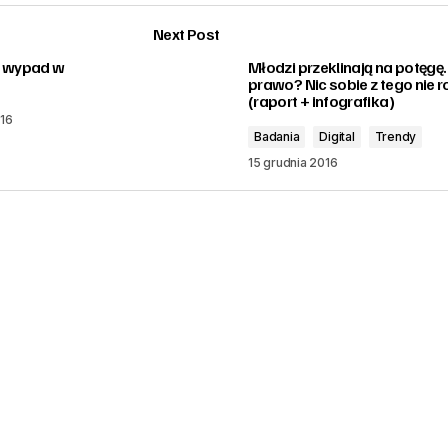
Next Post
e wypad w
Młodzi przeklinają na potęgę.
prawo? Nic sobie z tego nie r
(raport + infografika)
016
Badania
Digital
Trendy
15 grudnia 2016