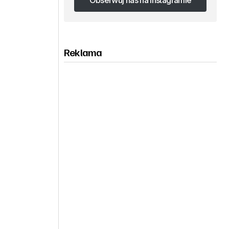
Obserwuj nas na Instagramie
Obserwuj nas na Instagramie
Reklama