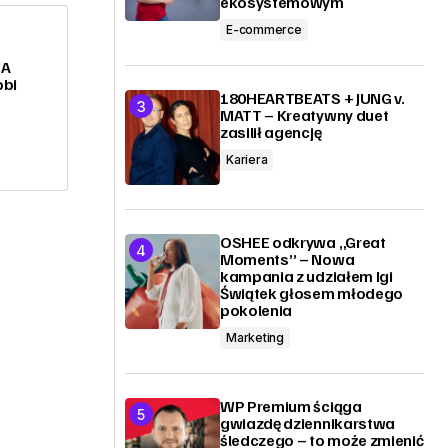
ekosystemowym
E-commerce
 A
obi
180HEARTBEATS + JUNG v.
MATT – Kreatywny duet
zasilił agencję
Kariera
OSHEE odkrywa „Great
Moments” – Nowa
kampania z udziałem Igi
Świątek głosem młodego
pokolenia
Marketing
WP Premium ściąga
gwiazdę dziennikarstwa
śledczego – to może zmienić