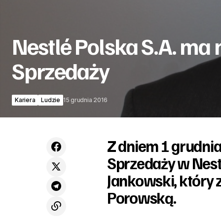
Nestlé Polska S.A. ma
Sprzedaży
Kariera
Ludzie
15 grudnia 2016
Z dniem 1 grudni
Sprzedaży w Nestl
Jankowski, który 
Porowską.