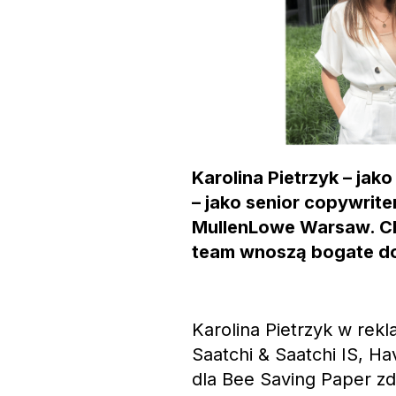
Karolina Pietrzyk – jako
– jako senior copywriter
MullenLowe Warsaw. Ch
team wnoszą bogate do
Karolina Pietrzyk w rekl
Saatchi & Saatchi IS, H
dla Bee Saving Paper zd