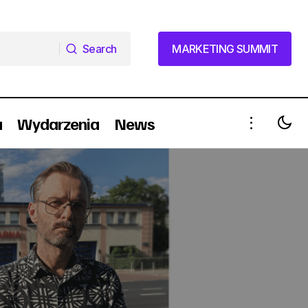
Search
MARKETING SUMMIT
Search
MARKETING SUMMIT
a
Wydarzenia
News
nych
Jury konkursu Złote Spinacze 2022