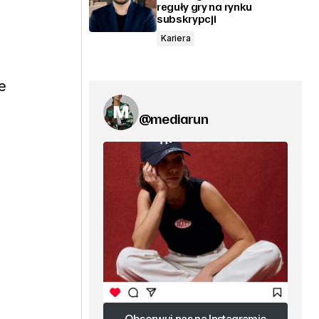
reguły gry na rynku
subskrypcji
Kariera
e
@mediarun