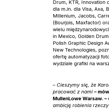
Drum, KTR, Innovation o
dla m.in. dla Visa, Axa,
Millenium, Jacobs, Carr
(Bourjois, Maxfactor) o
wielu międzynarodowych 
in Mexico, Golden Drum 
Polish Graphic Design A
New Technologies, pozn
ofertę automatyzacji fo
wydziale grafiki na wars
– Cieszymy się, że Karol
pracować z nami
– mów
MullenLowe Warsaw. –
ambicję robienia rzecz