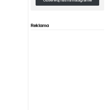
Obserwuj nas na Instagramie
Obserwuj nas na Instagramie
Reklama