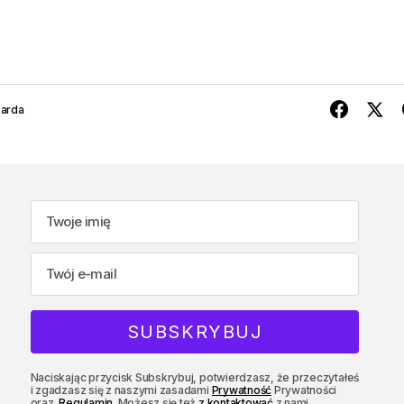
Parda
Naciskając przycisk Subskrybuj, potwierdzasz, że przeczytałeś
i zgadzasz się z naszymi zasadami
Prywatność
Prywatności
oraz.
Regulamin
. Możesz się też
z kontaktować
z nami.