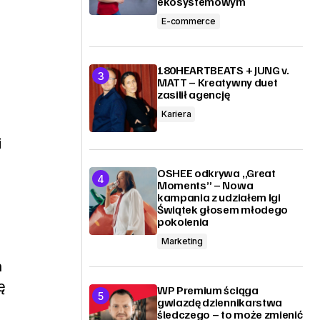
ekosystemowym
E-commerce
180HEARTBEATS + JUNG v.
MATT – Kreatywny duet
zasilił agencję
Kariera
i
OSHEE odkrywa „Great
Moments” – Nowa
kampania z udziałem Igi
Świątek głosem młodego
pokolenia
Marketing
h
ę
WP Premium ściąga
gwiazdę dziennikarstwa
śledczego – to może zmienić