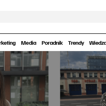
keting
Media
Poradnik
Trendy
Wiedz
MULLENLOWE zatrudniła nowych kreatyw
era
Marketing