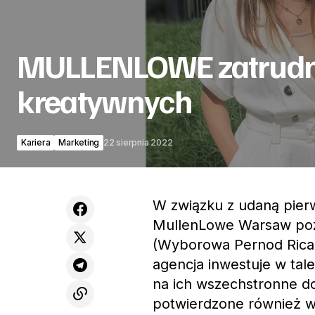
MULLENLOWE zatrudn
kreatywnych
Kariera
Marketing
22 sierpnia 2022
W związku z udaną pier
MullenLowe Warsaw pozy
(Wyborowa Pernod Ricard
agencja inwestuje w tal
na ich wszechstronne d
potwierdzone również w