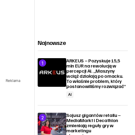
Najnowsze
ARKEUS – Pozyskuje 15,5
mln EUR na rewolucję w
percepcji AI. „Maszyny
wciąż działają po omacku.
To właśnie problem, który
Reklama
postanowiliśmy rozwiązać”
AI
Sojusz gigantów retailu –
MediaMarkt i Decathlon
zmieniają reguły gry w
marketingu