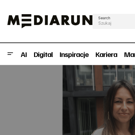
Search
AI
Digital
Inspiracje
Kariera
Mar
6 kroków jak przeprowadzić konkurs
Kari
na Instagramie