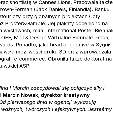
raz shortlistę w Cannes Lions. Pracowała także
 Brown-Forman (Jack Daniels, Finlandia), Banku
efour czy przy globalnych projektach Coty
raz Procter&Gamble. Jej plakaty doceniono na
wystawach, m.in. International Poster Biennal
OFF, Mail & Design Wirtualne Biennale Praga,
wards. Ponadto, jako head of creative w Sygnis
awała możliwości druku 3D oraz wprowadzała
tografii e-commerce. Obroniła także doktorat na
zawskiej ASP.
ina i Marcin zdecydowali się połączyć siły i
i Marcin Nowak, dyrektor kreatywny
Od pierwszego dnia w agencji wykazują
y ważnych, twórczych i efektywnych. Jesteśmy