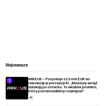
Najnowsze
ARKEUS – Pozyskuje 15,5 mln EUR na
rewolucję w percepcji AI. „Maszyny wciąż
działają po omacku. To właśnie problem,
który postanowiliśmy rozwiązać”
AI