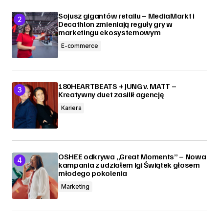
Sojusz gigantów retailu – MediaMarkt i
Decathlon zmieniają reguły gry w
marketingu ekosystemowym
E-commerce
180HEARTBEATS + JUNG v. MATT –
Kreatywny duet zasilił agencję
Kariera
OSHEE odkrywa „Great Moments” – Nowa
kampania z udziałem Igi Świątek głosem
młodego pokolenia
Marketing