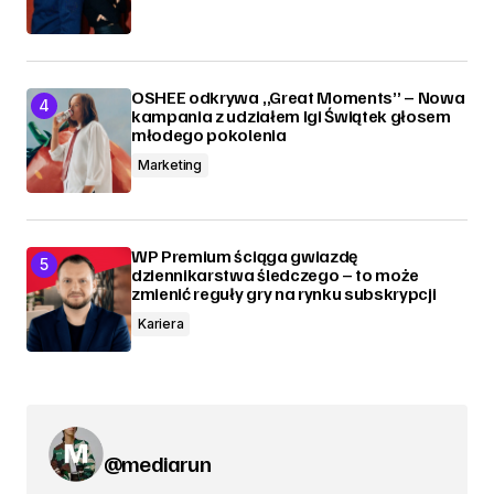
OSHEE odkrywa „Great Moments” – Nowa
kampania z udziałem Igi Świątek głosem
młodego pokolenia
Marketing
WP Premium ściąga gwiazdę
dziennikarstwa śledczego – to może
zmienić reguły gry na rynku subskrypcji
Kariera
@mediarun