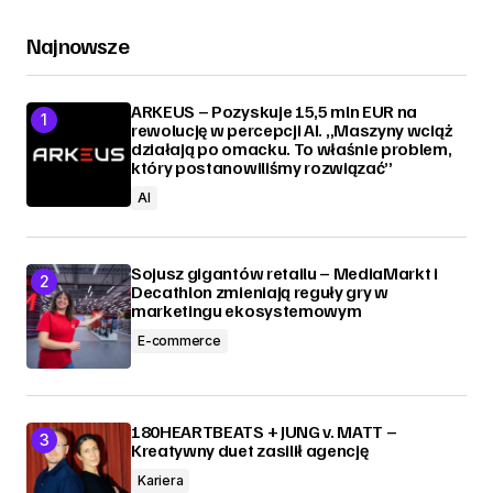
Najnowsze
ARKEUS – Pozyskuje 15,5 mln EUR na
rewolucję w percepcji AI. „Maszyny wciąż
działają po omacku. To właśnie problem,
który postanowiliśmy rozwiązać”
AI
Sojusz gigantów retailu – MediaMarkt i
Decathlon zmieniają reguły gry w
marketingu ekosystemowym
E-commerce
180HEARTBEATS + JUNG v. MATT –
Kreatywny duet zasilił agencję
Kariera