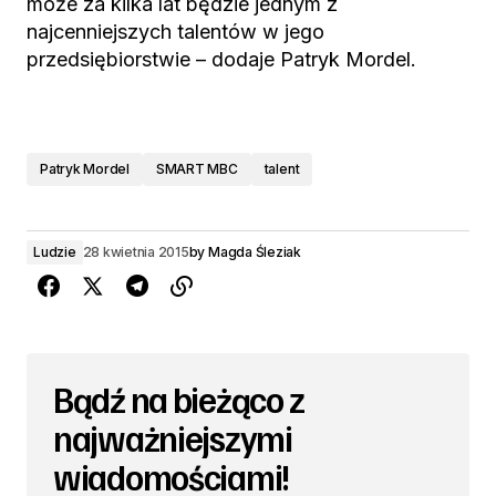
może za kilka lat będzie jednym z
najcenniejszych talentów w jego
przedsiębiorstwie – dodaje Patryk Mordel.
Patryk Mordel
SMART MBC
talent
Ludzie
28 kwietnia 2015
by
Magda Śleziak
Bądź na bieżąco z
najważniejszymi
wiadomościami!