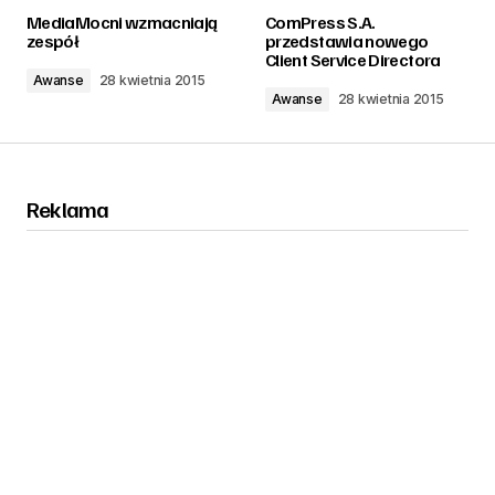
zalogować
MediaMocni wzmacniają
ComPress S.A.
zespół
przedstawia nowego
Client Service Directora
Awanse
28 kwietnia 2015
Awanse
28 kwietnia 2015
Reklama