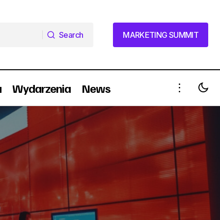
Search
MARKETING SUMMIT
Search
MARKETING SUMMIT
a
Wydarzenia
News
AI - Jak w 5 krokach zautomatyzować
znaniu!
obsługę klienta za pomocą Chatbota?