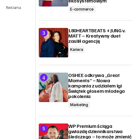
ekosystemowym
Reklama
E-commerce
180HEARTBEATS + JUNG v.
MATT – Kreatywny duet
zasilił agencję
Kariera
OSHEE odkrywa „Great
Moments” – Nowa
kampania z udziałem Igi
Świątek głosem młodego
pokolenia
Marketing
WP Premium ściąga
gwiazdę dziennikarstwa
śledczego – to może zmienić