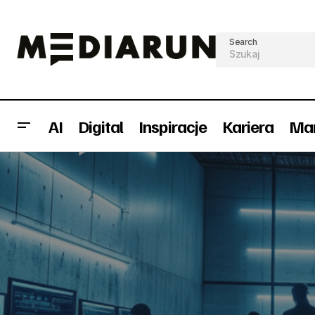
Search
AI
Digital
Inspiracje
Kariera
Mar
Kłopot galerii i centrów handlowych –
czy e-commerce wyprzedzi handel
AI
Inw
stacjonarny?