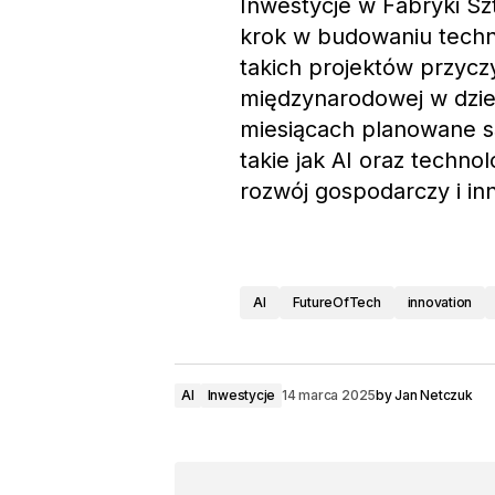
Inwestycje w Fabryki Sz
krok w budowaniu techn
takich projektów przyczy
międzynarodowej w dzie
miesiącach planowane s
takie jak AI oraz techn
rozwój gospodarczy i in
AI
FutureOfTech
innovation
AI
Inwestycje
14 marca 2025
by
Jan Netczuk