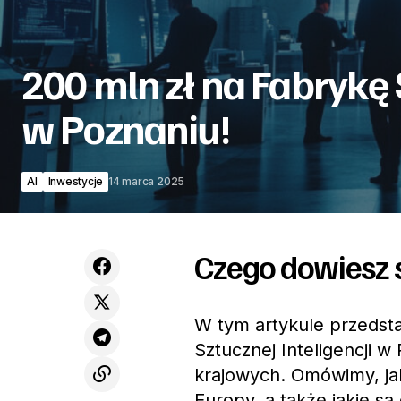
200 mln zł na Fabrykę S
w Poznaniu!
AI
Inwestycje
14 marca 2025
Czego dowiesz s
W tym artykule przedst
Sztucznej Inteligencji w
krajowych. Omówimy, jaki
Europy, a także jakie są