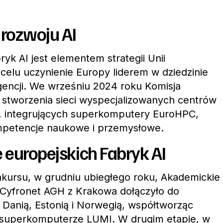
 rozwoju AI
ryk AI jest elementem strategii Unii
 celu uczynienie Europy liderem w dziedzinie
igencji. We wrześniu 2024 roku Komisja
n stworzenia sieci wyspecjalizowanych centrów
 integrujących superkomputery EuroHPC,
mpetencje naukowe i przemysłowe.
 europejskich Fabryk AI
kursu, w grudniu ubiegłego roku, Akademickie
yfronet AGH z Krakowa dołączyło do
Danią, Estonią i Norwegią, współtworząc
m superkomputerze LUMI. W drugim etapie, w