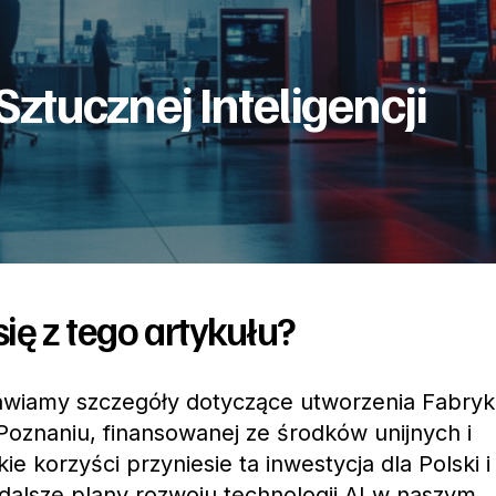
ztucznej Inteligencji
ię z tego artykułu?
awiamy szczegóły dotyczące utworzenia Fabryk
 Poznaniu, finansowanej ze środków unijnych i
e korzyści przyniesie ta inwestycja dla Polski i
 dalsze plany rozwoju technologii AI w naszym