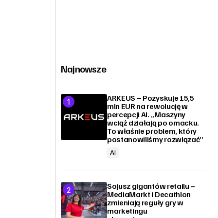
Najnowsze
ARKEUS – Pozyskuje 15,5
mln EUR na rewolucję w
percepcji AI. „Maszyny
wciąż działają po omacku.
To właśnie problem, który
postanowiliśmy rozwiązać”
AI
Sojusz gigantów retailu –
MediaMarkt i Decathlon
zmieniają reguły gry w
marketingu