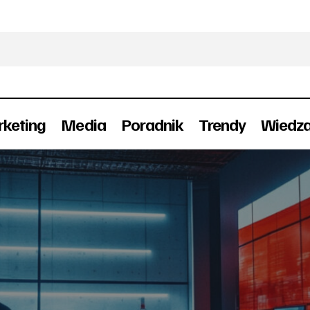
keting
Media
Poradnik
Trendy
Wiedz
200 mln zł na Fabrykę Sztucznej Inteligencji w Po
estycje