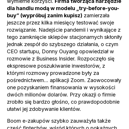
wymierne korzyści.
Firma tworząca narzędzie
dla handlu modą w modelu „try-before-you-
buy” (wypróbuj zanim kupisz)
zamierzała
jeszcze przez kilka miesięcy testować swoje
rozwiązanie. Nadejście pandemii i wynikające z
tego zamknięcie sklepów stacjonarnych skłoniły
jednak zespół do szybszego działania, o czym
CEO startupu, Donny Ouyang opowiedział w
rozmowie z Business Insider. Rozpoczęło się
ekspresowe poszukiwanie inwestorów, z
którymi rozmowy prowadzone były za
pośrednictwem… aplikacji Zoom. Zaowocowały
one pozyskaniem finansowania w wysokości
dwóch milionów dolarów. Przy okazji o firmie
zrobiło się bardzo głośno, co prawdopodobnie
ułatwi jej zdobywanie klientów.
Boom e-zakupów szybko zauważyła także
część fintechów, wśród których o pokaźnych