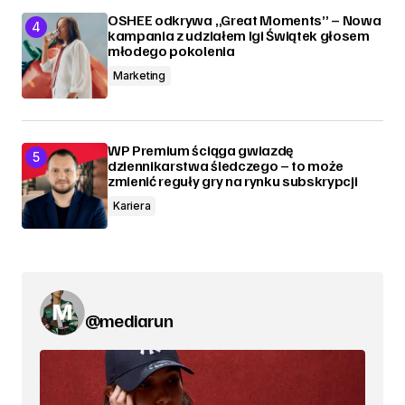
OSHEE odkrywa „Great Moments” – Nowa
kampania z udziałem Igi Świątek głosem
młodego pokolenia
Marketing
WP Premium ściąga gwiazdę
dziennikarstwa śledczego – to może
zmienić reguły gry na rynku subskrypcji
Kariera
@mediarun