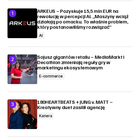
ARKEUS – Pozyskuje 15,5 mln EUR na
rewolucję w percepcji AI. „Maszyny wciąż
działają po omacku. To właśnie problem,
który postanowiliśmy rozwiązać”
AI
Sojusz gigantów retailu – MediaMarkt i
Decathlon zmieniają reguły gry w
marketingu ekosystemowym
E-commerce
180HEARTBEATS + JUNG v. MATT –
Kreatywny duet zasilił agencję
Kariera