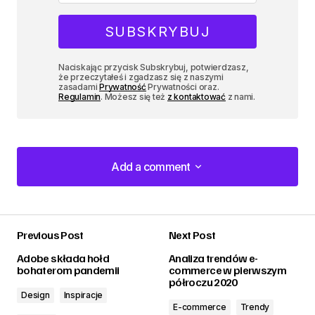
Naciskając przycisk Subskrybuj, potwierdzasz,
że przeczytałeś i zgadzasz się z naszymi
zasadami
Prywatność
Prywatności oraz.
Regulamin
. Możesz się też
z kontaktować
z nami.
Add a comment
Add a comment
Previous Post
Next Post
zalogować
Adobe składa hołd
Analiza trendów e-
bohaterom pandemii
commerce w pierwszym
półroczu 2020
Design
Inspiracje
E-commerce
Trendy