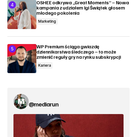
OSHEE odkrywa „Great Moments” – Nowa
kampania z udziałem Igi Świątek głosem
młodego pokolenia
Marketing
WP Premium ściąga gwiazdę
dziennikarstwa śledczego – to może
zmienić reguły gry na rynku subskrypcji
Kariera
@mediarun