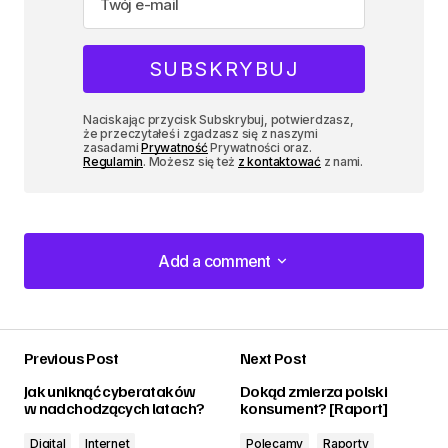
Naciskając przycisk Subskrybuj, potwierdzasz,
że przeczytałeś i zgadzasz się z naszymi
zasadami
Prywatność
Prywatności oraz.
Regulamin
. Możesz się też
z kontaktować
z nami.
Add a comment
Add a comment
Previous Post
Next Post
zalogować
Jak uniknąć cyberataków
Dokąd zmierza polski
w nadchodzących latach?
konsument? [Raport]
Digital
Internet
Polecamy
Raporty