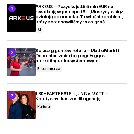
ARKEUS – Pozyskuje 15,5 mln EUR na
rewolucję w percepcji AI. „Maszyny wciąż
działają po omacku. To właśnie problem,
który postanowiliśmy rozwiązać”
AI
Sojusz gigantów retailu – MediaMarkt i
Decathlon zmieniają reguły gry w
marketingu ekosystemowym
E-commerce
180HEARTBEATS + JUNG v. MATT –
Kreatywny duet zasilił agencję
Kariera