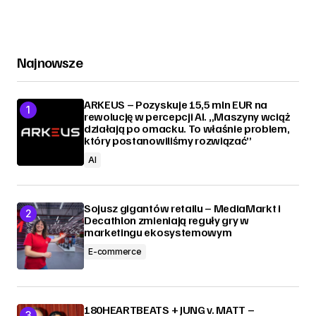
Najnowsze
ARKEUS – Pozyskuje 15,5 mln EUR na
rewolucję w percepcji AI. „Maszyny wciąż
działają po omacku. To właśnie problem,
który postanowiliśmy rozwiązać”
AI
Sojusz gigantów retailu – MediaMarkt i
Decathlon zmieniają reguły gry w
marketingu ekosystemowym
E-commerce
180HEARTBEATS + JUNG v. MATT –