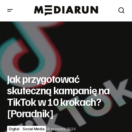
Jak przygotować skuteczną kampanię na TikTok w 10
krokach? [Poradnik]
Jak przygotować
skuteczną kampanię na
TikTok w 10 krokach?
[Poradnik]
Digital
Social Media
18 września 2024