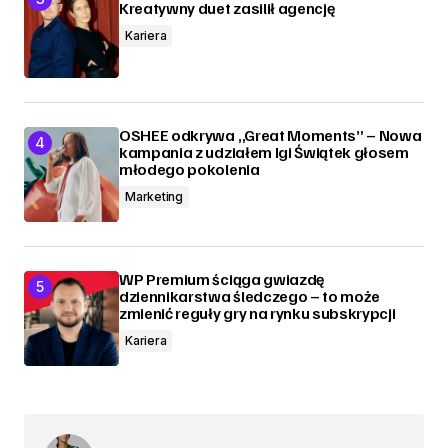
Kreatywny duet zasilił agencję
Kariera
OSHEE odkrywa „Great Moments” – Nowa
kampania z udziałem Igi Świątek głosem
młodego pokolenia
Marketing
WP Premium ściąga gwiazdę
dziennikarstwa śledczego – to może
zmienić reguły gry na rynku subskrypcji
Kariera