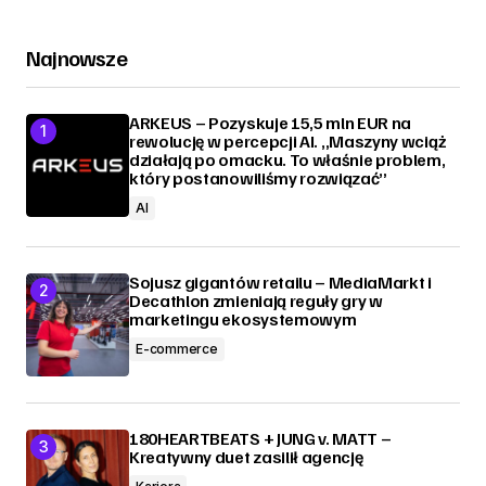
Najnowsze
ARKEUS – Pozyskuje 15,5 mln EUR na
rewolucję w percepcji AI. „Maszyny wciąż
działają po omacku. To właśnie problem,
który postanowiliśmy rozwiązać”
AI
Sojusz gigantów retailu – MediaMarkt i
Decathlon zmieniają reguły gry w
marketingu ekosystemowym
E-commerce
180HEARTBEATS + JUNG v. MATT –
Kreatywny duet zasilił agencję