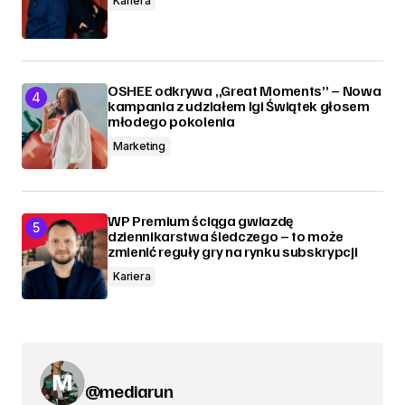
Kariera
OSHEE odkrywa „Great Moments” – Nowa
kampania z udziałem Igi Świątek głosem
młodego pokolenia
Marketing
WP Premium ściąga gwiazdę
dziennikarstwa śledczego – to może
zmienić reguły gry na rynku subskrypcji
Kariera
@mediarun