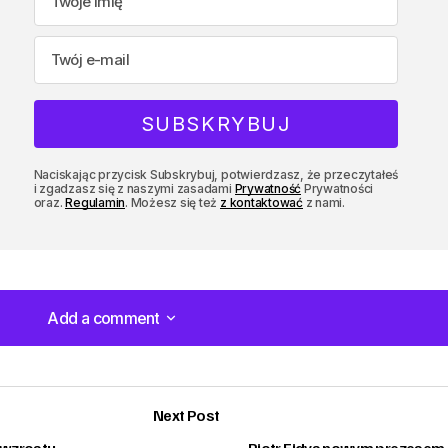
Naciskając przycisk Subskrybuj, potwierdzasz, że przeczytałeś
i zgadzasz się z naszymi zasadami
Prywatność
Prywatności
oraz.
Regulamin
. Możesz się też
z kontaktować
z nami.
Add a comment
Add a comment
Next Post
 wzrostu
Piotr Ejdys nowym prezesem