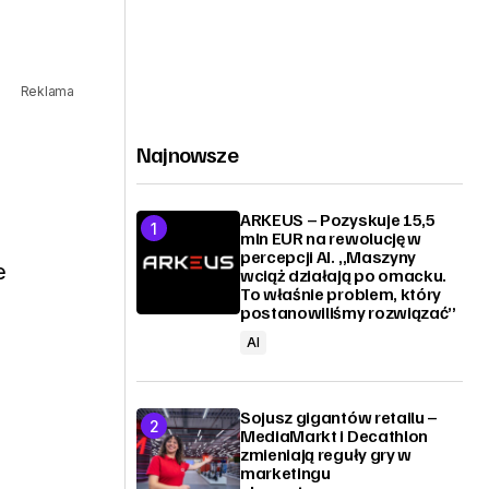
Reklama
Najnowsze
ARKEUS – Pozyskuje 15,5
mln EUR na rewolucję w
percepcji AI. „Maszyny
e
wciąż działają po omacku.
To właśnie problem, który
postanowiliśmy rozwiązać”
AI
Sojusz gigantów retailu –
MediaMarkt i Decathlon
zmieniają reguły gry w
marketingu