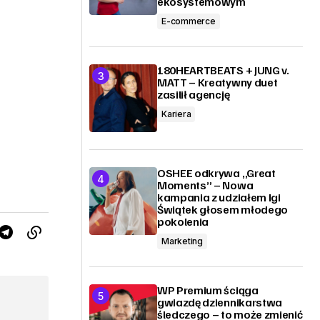
ekosystemowym
E-commerce
180HEARTBEATS + JUNG v.
MATT – Kreatywny duet
zasilił agencję
Kariera
OSHEE odkrywa „Great
Moments” – Nowa
kampania z udziałem Igi
Świątek głosem młodego
pokolenia
Marketing
WP Premium ściąga
gwiazdę dziennikarstwa
śledczego – to może zmienić