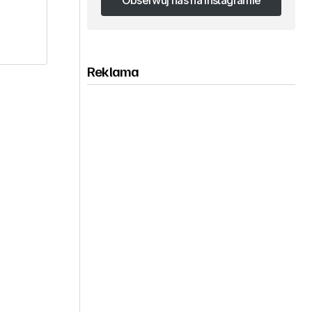
Obserwuj nas na Instagramie
Obserwuj nas na Instagramie
Reklama