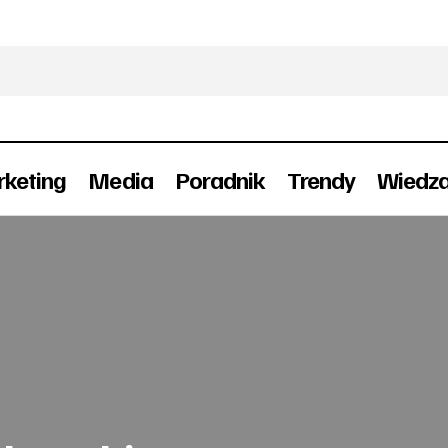
keting
Media
Poradnik
Trendy
Wiedz
Wejchert odchodzi, Bednarski nowym szefem On
ternet