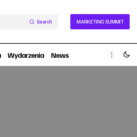
Search
MARKETING SUMMIT
Search
MARKETING SUMMIT
a
Wydarzenia
News
Piotr Ejdys nowym prezesem zarządu
etu
Gemius