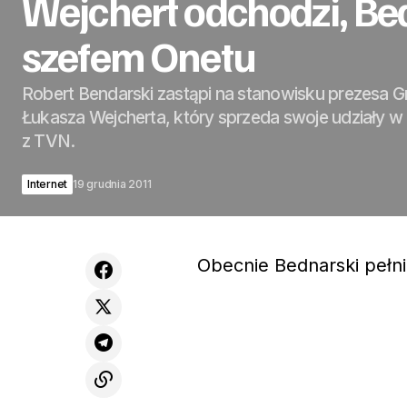
Wejchert odchodzi, B
szefem Onetu
Robert Bendarski zastąpi na stanowisku prezesa G
Łukasza Wejcherta, który sprzeda swoje udziały w 
z TVN.
Internet
19 grudnia 2011
Obecnie Bednarski pełni