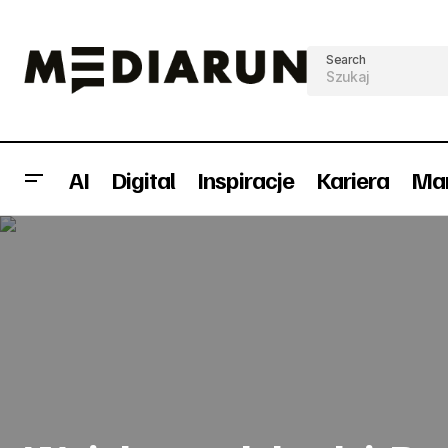
Search
AI
Digital
Inspiracje
Kariera
Mar
Jedynka nadal liderem wzrostu
In
wpływów reklamowych