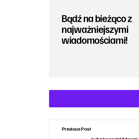
Bądź na bieżąco z
najważniejszymi
wiadomościami!
Previous Post
zalogować
Jedynka nadal liderem