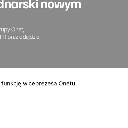
ednarski nowym
rupy Onet,
ITI oraz odejdzie
 funkcję wiceprezesa Onetu.