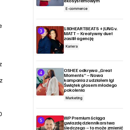
ekosystemowym
E-commerce
e
180HEARTBEATS + JUNG v.
MATT – Kreatywny duet
zasilił agencję
Kariera
z
OSHEE odkrywa „Great
Moments” – Nowa
z
kampania z udziałem Igi
Świątek głosem młodego
pokolenia
Marketing
0
WP Premium ściąga
gwiazdę dziennikarstwa
śledczego – to może zmienić