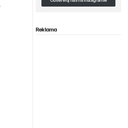
Obserwuj nas na Instagramie
ę
Obserwuj nas na Instagramie
Reklama