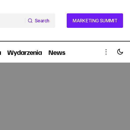
Search
MARKETING SUMMIT
Search
MARKETING SUMMIT
a
Wydarzenia
News
Ponad 90% klientów jest
zadowolonych z zakupów on-line