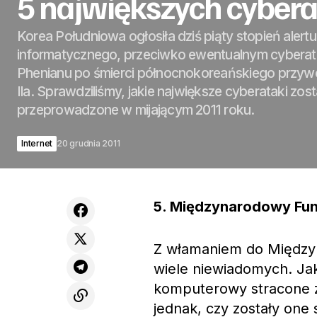
5 największych cyber
Korea Południowa ogłosiła dziś piąty stopień alertu
informatycznego, przeciwko ewentualnym cyberat
Phenianu po śmierci północnokoreańskiego przy
Ila. Sprawdziliśmy, jakie największe cyberataki zost
przeprowadzone w mijającym 2011 roku.
Internet
20 grudnia 2011
5. Międzynarodowy Fu
Z włamaniem do Między
wiele niewiadomych. Ja
komputerowy stracone z
jednak, czy zostały one