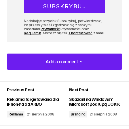
Naciskając przycisk Subskrybuj, potwierdzasz,
że przeczytałeś i zgadzasz się z naszymi
zasadami
Prywatność
Prywatności oraz.
Regulamin
. Możesz się też
z kontaktować
z nami.
Add a comment
Add a comment
Previous Post
Next Post
zalogować
Reklama targetowana dla
Skazani na Windows?
iPhone'a od ARBO
Microsoft pod lupą UOKiK
Reklama
21 sierpnia 2008
Branding
21 sierpnia 2008