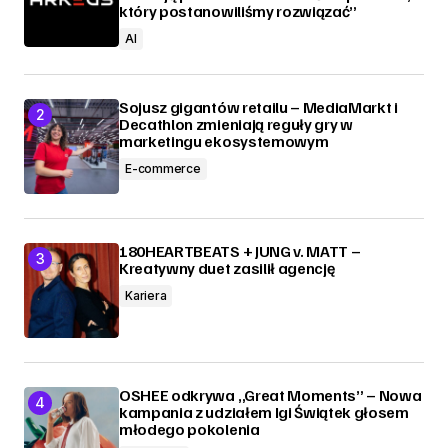
który postanowiliśmy rozwiązać”
AI
Sojusz gigantów retailu – MediaMarkt i
Decathlon zmieniają reguły gry w
marketingu ekosystemowym
E-commerce
180HEARTBEATS + JUNG v. MATT –
Kreatywny duet zasilił agencję
Kariera
OSHEE odkrywa „Great Moments” – Nowa
kampania z udziałem Igi Świątek głosem
młodego pokolenia