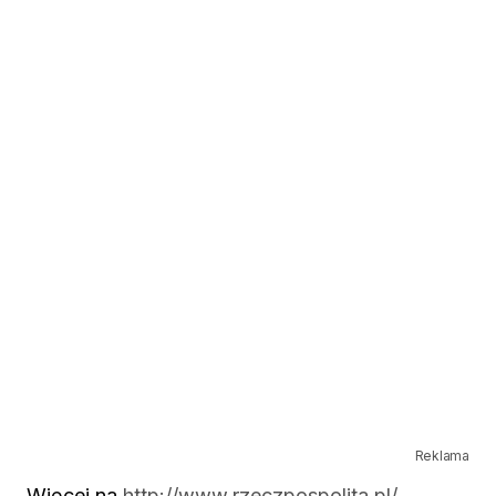
Reklama
Więcej na
http://www.rzeczpospolita.pl/