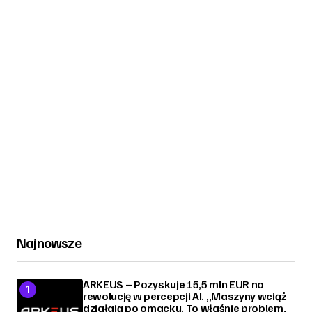
Najnowsze
ARKEUS – Pozyskuje 15,5 mln EUR na
rewolucję w percepcji AI. „Maszyny wciąż
działają po omacku. To właśnie problem,