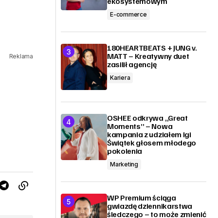
ekosystemowym
E-commerce
180HEARTBEATS + JUNG v.
MATT – Kreatywny duet
Reklama
zasilił agencję
Kariera
OSHEE odkrywa „Great
Moments” – Nowa
kampania z udziałem Igi
Świątek głosem młodego
pokolenia
Marketing
WP Premium ściąga
gwiazdę dziennikarstwa
śledczego – to może zmienić