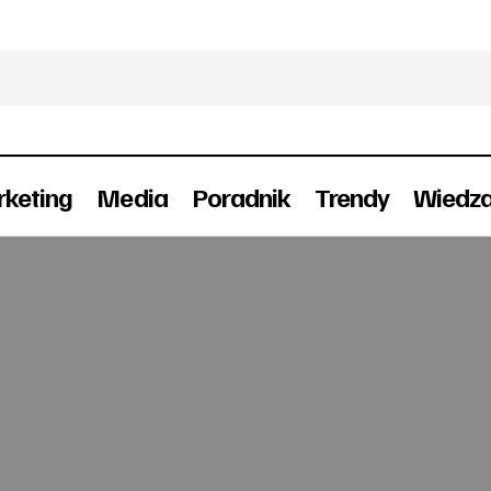
keting
Media
Poradnik
Trendy
Wiedz
n Sky tworzy komórkę odpowiedzialną za performanc