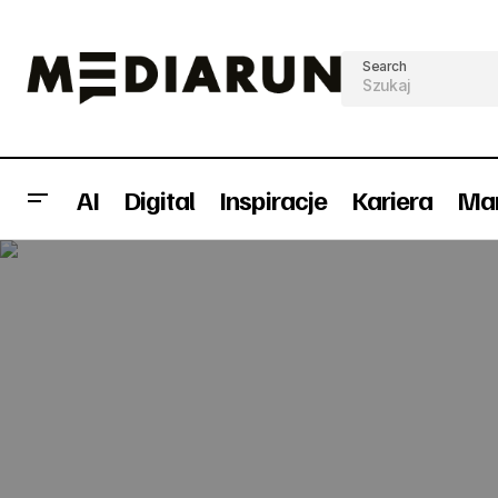
Search
AI
Digital
Inspiracje
Kariera
Mar
Polsat Cyfrowy z nieznacznym
Lemo
Internet
wzrostem w I kwartale 2013