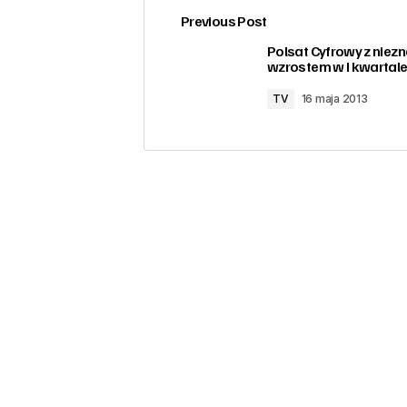
Previous Post
zalogować
Polsat Cyfrowy z nie
wzrostem w I kwartale
TV
16 maja 2013