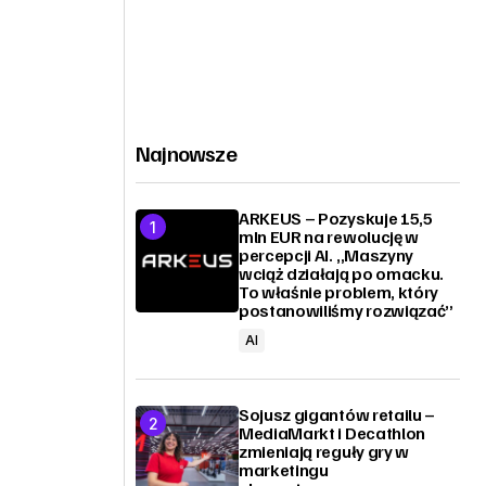
Najnowsze
ARKEUS – Pozyskuje 15,5
mln EUR na rewolucję w
percepcji AI. „Maszyny
wciąż działają po omacku.
To właśnie problem, który
postanowiliśmy rozwiązać”
AI
Sojusz gigantów retailu –
MediaMarkt i Decathlon
zmieniają reguły gry w
marketingu