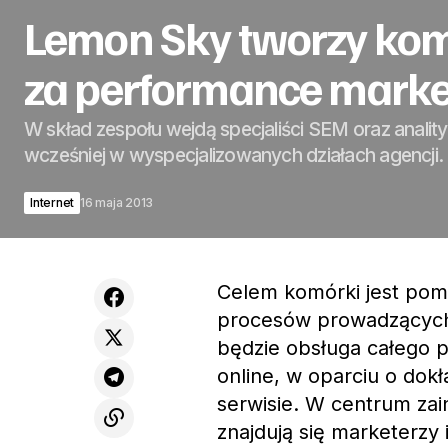
Lemon Sky tworzy ko
za performance marke
W skład zespołu wejdą specjaliści SEM oraz analit
wcześniej w wyspecjalizowanych działach agencji.
Internet
16 maja 2013
Celem komórki jest pom
procesów prowadzących
będzie obsługa całego p
online, w oparciu o dok
serwisie. W centrum za
znajdują się marketerzy