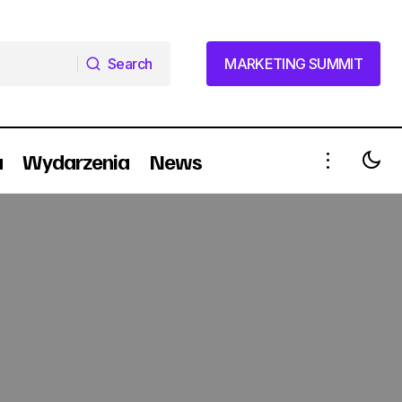
Search
MARKETING SUMMIT
Search
MARKETING SUMMIT
a
Wydarzenia
News
Czas na internet na twoich warunkach –
e marketing
nowa kampania Multimedia Polska