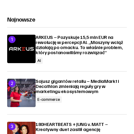
Najnowsze
ARKEUS – Pozyskuje 15,5 mln EUR na
rewolucję w percepcji AI. „Maszyny wciąż
działają po omacku. To właśnie problem,
który postanowiliśmy rozwiązać”
AI
Sojusz gigantów retailu – MediaMarkt i
Decathlon zmieniają reguły gry w
marketingu ekosystemowym
E-commerce
180HEARTBEATS + JUNG v. MATT –
Kreatywny duet zasilił agencję