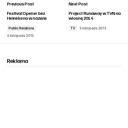
Previous Post
Next Post
zalogować
Festival Opener bez
Project Runaway w TVN na
Heinekena w nazwie
wiosnę 2014
Public Relations
TV
5 listopada 2013
4 listopada 2013
Reklama