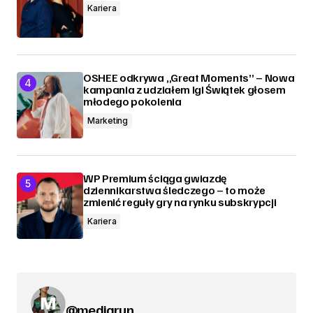
Kariera
OSHEE odkrywa „Great Moments” – Nowa
kampania z udziałem Igi Świątek głosem
młodego pokolenia
Marketing
WP Premium ściąga gwiazdę
dziennikarstwa śledczego – to może
zmienić reguły gry na rynku subskrypcji
Kariera
@mediarun