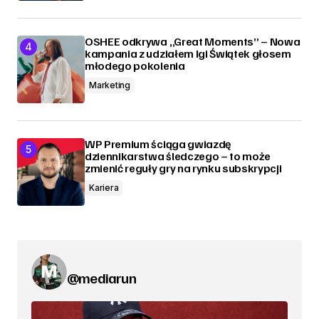
OSHEE odkrywa „Great Moments” – Nowa
kampania z udziałem Igi Świątek głosem
młodego pokolenia
Marketing
WP Premium ściąga gwiazdę
dziennikarstwa śledczego – to może
zmienić reguły gry na rynku subskrypcji
Kariera
@mediarun