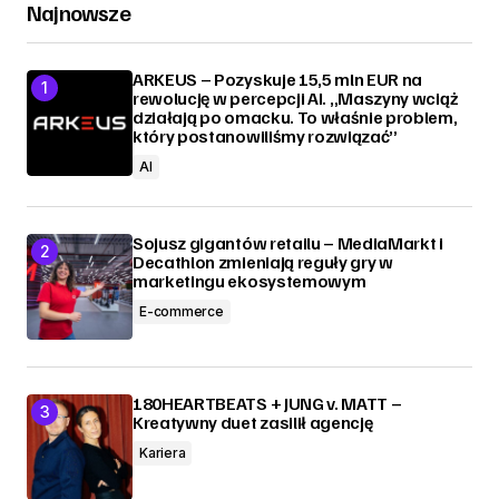
Najnowsze
ARKEUS – Pozyskuje 15,5 mln EUR na
rewolucję w percepcji AI. „Maszyny wciąż
działają po omacku. To właśnie problem,
który postanowiliśmy rozwiązać”
AI
Sojusz gigantów retailu – MediaMarkt i
Decathlon zmieniają reguły gry w
marketingu ekosystemowym
E-commerce
180HEARTBEATS + JUNG v. MATT –
Kreatywny duet zasilił agencję
Kariera