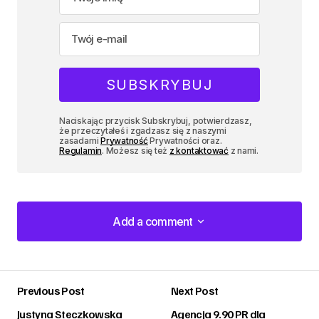
Naciskając przycisk Subskrybuj, potwierdzasz,
że przeczytałeś i zgadzasz się z naszymi
zasadami
Prywatność
Prywatności oraz.
Regulamin
. Możesz się też
z kontaktować
z nami.
Add a comment
Add a comment
Previous Post
Next Post
zalogować
Justyna Steczkowska
Agencja 9.90 PR dla