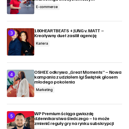
E-commerce
180HEARTBEATS + JUNG v. MATT –
Kreatywny duet zasilił agencję
Kariera
OSHEE odkrywa „Great Moments” – Nowa
kampania z udziałem Igi Świątek głosem
młodego pokolenia
Marketing
WP Premium ściąga gwiazdę
dziennikarstwa śledczego – to może
zmienić reguły gry na rynku subskrypcji