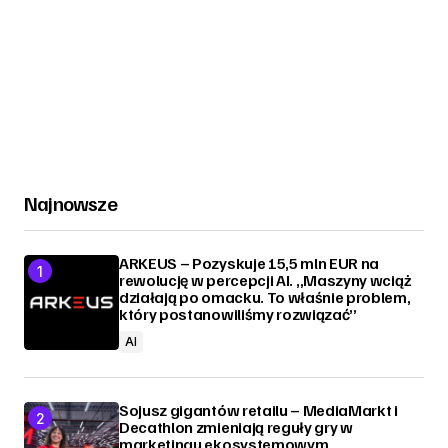
Najnowsze
ARKEUS – Pozyskuje 15,5 mln EUR na
rewolucję w percepcji AI. „Maszyny wciąż
działają po omacku. To właśnie problem,
który postanowiliśmy rozwiązać”
AI
Sojusz gigantów retailu – MediaMarkt i
Decathlon zmieniają reguły gry w
marketingu ekosystemowym