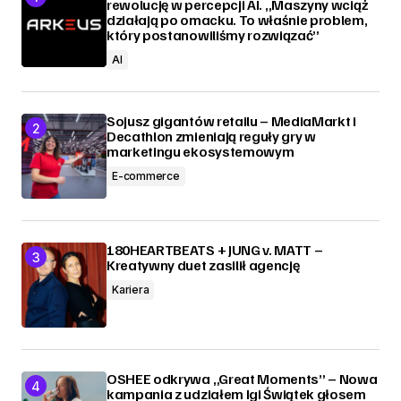
rewolucję w percepcji AI. „Maszyny wciąż
działają po omacku. To właśnie problem,
który postanowiliśmy rozwiązać”
AI
Sojusz gigantów retailu – MediaMarkt i
Decathlon zmieniają reguły gry w
marketingu ekosystemowym
E-commerce
180HEARTBEATS + JUNG v. MATT –
Kreatywny duet zasilił agencję
Kariera
OSHEE odkrywa „Great Moments” – Nowa
kampania z udziałem Igi Świątek głosem