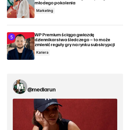
młodego pokolenia
Marketing
WP Premium ściąga gwiazdę
dziennikarstwa śledczego – to może
zmienić reguły gry na rynku subskrypcji
Kariera
@mediarun