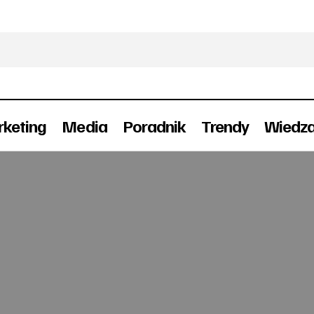
keting
Media
Poradnik
Trendy
Wiedz
13 mln osób słucha radia po południu
Radio