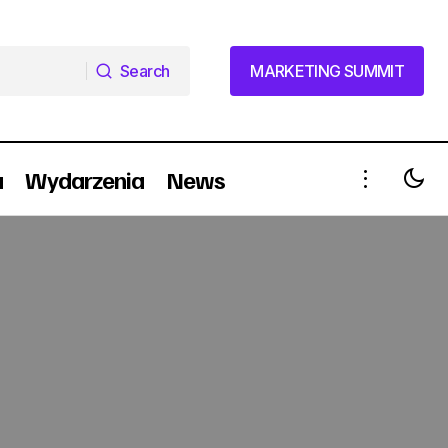
Search
MARKETING SUMMIT
Search
MARKETING SUMMIT
a
Wydarzenia
News
Tajni agenci od 19 listopada w TVN7