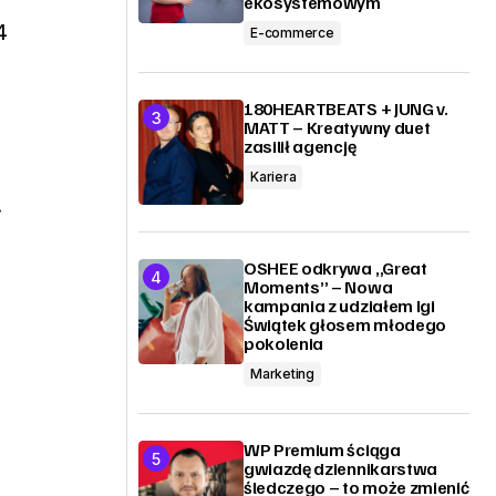
ekosystemowym
4
E-commerce
180HEARTBEATS + JUNG v.
MATT – Kreatywny duet
zasilił agencję
Kariera
.
OSHEE odkrywa „Great
Moments” – Nowa
kampania z udziałem Igi
Świątek głosem młodego
pokolenia
Marketing
WP Premium ściąga
gwiazdę dziennikarstwa
śledczego – to może zmienić