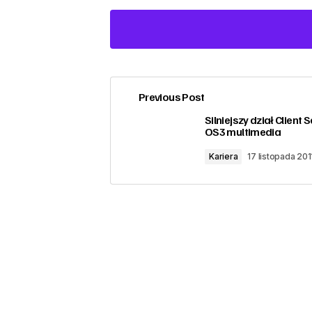
Previous Post
zalogować
Silniejszy dział Client 
OS3 multimedia
Kariera
17 listopada 201