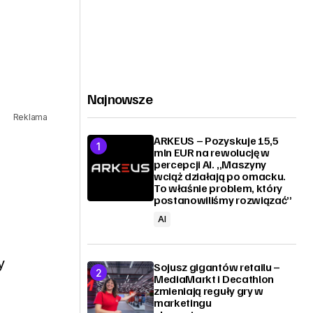
Najnowsze
Reklama
ARKEUS – Pozyskuje 15,5
mln EUR na rewolucję w
percepcji AI. „Maszyny
wciąż działają po omacku.
To właśnie problem, który
postanowiliśmy rozwiązać”
AI
y
Sojusz gigantów retailu –
MediaMarkt i Decathlon
zmieniają reguły gry w
marketingu