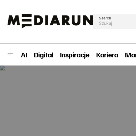
Search
AI
Digital
Inspiracje
Kariera
Mar
Silniejszy dział Client Service w OS3
multimedia