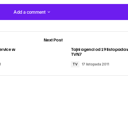
Add a comment
Add a comment
Next Post
Service w
Tajni agenci od 19 listopada 
TVN7
1
TV
17 listopada 2011