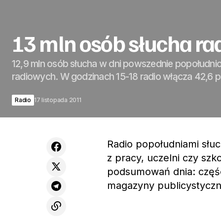
13 mln osób słucha ra
12,9 mln osób słucha w dni powszednie popołudni
radiowych. W godzinach 15-18 radio włącza 42,6 p
Radio
17 listopada 2011
Radio popołudniami słu
z pracy, uczelni czy szk
podsumowań dnia: części
magazyny publicystyczn