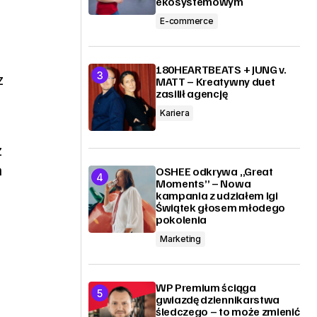
ekosystemowym
E-commerce
180HEARTBEATS + JUNG v.
z
MATT – Kreatywny duet
zasilił agencję
Kariera
z
a
OSHEE odkrywa „Great
Moments” – Nowa
kampania z udziałem Igi
Świątek głosem młodego
pokolenia
Marketing
WP Premium ściąga
gwiazdę dziennikarstwa
śledczego – to może zmienić