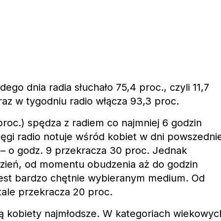
ego dnia radia słuchało 75,4 proc., czyli 11,7
raz w tygodniu radio włącza 93,3 proc.
proc.) spędza z radiem co najmniej 6 godzin
ięgi radio notuje wśród kobiet w dni powszedni
– o godz. 9 przekracza 30 proc. Jednak
dzień, od momentu obudzenia aż do godzin
jest bardzo chętnie wybieranym medium. Od
tale przekracza 20 proc.
ają kobiety najmłodsze. W kategoriach wiekowyc