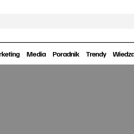
keting
Media
Poradnik
Trendy
Wiedz
Radio najpopularniejsze wśród młodszych kobiet
Radio