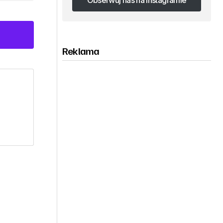
Obserwuj nas na Instagramie
Obserwuj nas na Instagramie
Reklama