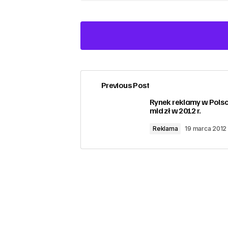
Previous Post
zalogować
Rynek reklamy w Polsc
mld zł w 2012 r.
Reklama
19 marca 2012