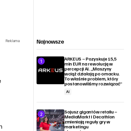
Najnowsze
Reklama
ARKEUS – Pozyskuje 15,5
mln EUR na rewolucję w
percepcji AI. „Maszyny
wciąż działają po omacku.
To właśnie problem, który
e
postanowiliśmy rozwiązać”
AI
Sojusz gigantów retailu –
MediaMarkt i Decathlon
zmieniają reguły gry w
h
marketingu