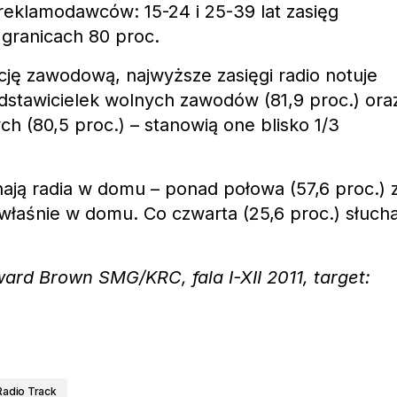
 reklamodawców: 15-24 i 25-39 lat zasięg
 granicach 80 proc.
ję zawodową, najwyższe zasięgi radio notuje
dstawicielek wolnych zawodów (81,9 proc.) ora
 (80,5 proc.) – stanowią one blisko 1/3
hają radia w domu – ponad połowa (57,6 proc.) 
właśnie w domu. Co czwarta (25,6 proc.) słuch
ward Brown SMG/KRC, fala I-XII 2011, target:
Radio Track