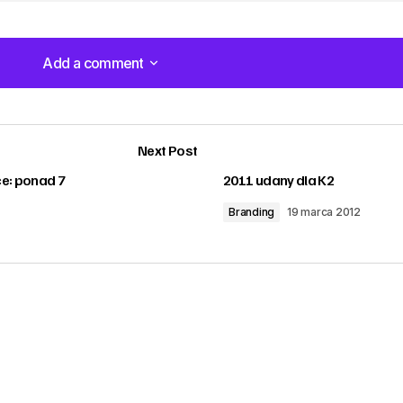
Add a comment
Add a comment
Next Post
e: ponad 7
2011 udany dla K2
Branding
19 marca 2012