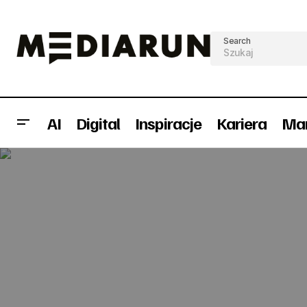
Search
AI
Digital
Inspiracje
Kariera
Mar
Rynek reklamy w Polsce: ponad 7 mld
zł w 2012 r.