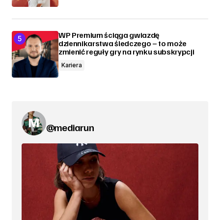
WP Premium ściąga gwiazdę
dziennikarstwa śledczego – to może
zmienić reguły gry na rynku subskrypcji
Kariera
@mediarun