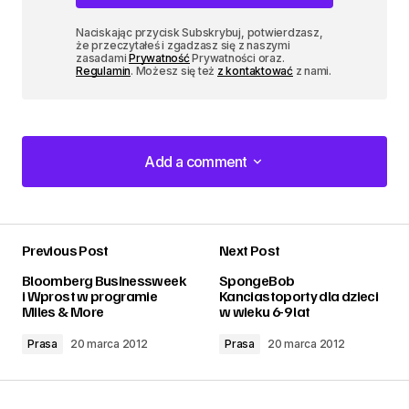
Naciskając przycisk Subskrybuj, potwierdzasz,
że przeczytałeś i zgadzasz się z naszymi
zasadami
Prywatność
Prywatności oraz.
Regulamin
. Możesz się też
z kontaktować
z nami.
Add a comment
Add a comment
Previous Post
Next Post
zalogować
Bloomberg Businessweek
SpongeBob
i Wprost w programie
Kanciastoporty dla dzieci
Miles & More
w wieku 6-9 lat
Prasa
20 marca 2012
Prasa
20 marca 2012