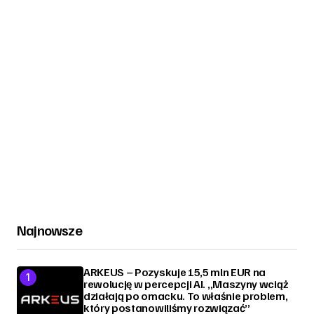
Najnowsze
ARKEUS – Pozyskuje 15,5 mln EUR na
rewolucję w percepcji AI. „Maszyny wciąż
działają po omacku. To właśnie problem,
który postanowiliśmy rozwiązać”