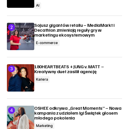
AI
Sojusz gigantów retailu – MediaMarkt i
Decathlon zmieniają reguły gry w
marketingu ekosystemowym
E-commerce
180HEARTBEATS + JUNG v. MATT –
Kreatywny duet zasilił agencję
Kariera
OSHEE odkrywa „Great Moments” – Nowa
kampania z udziałem Igi Świątek głosem
młodego pokolenia
Marketing