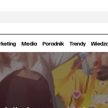
keting
Media
Poradnik
Trendy
Wiedz
MTV Mobile zaoferuje nielimitowane SMSy. Co jeszcz
V