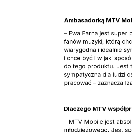
Ambasadorką MTV Mobi
– Ewa Farna jest super
fanów muzyki, którą ch
wiarygodna i idealnie sy
i chce być i w jaki spos
do tego produktu. Jest 
sympatyczna dla ludzi o
pracować – zaznacza Iza
Dlaczego MTV współpra
– MTV Mobile jest absol
młodzieżowego. Jest sp