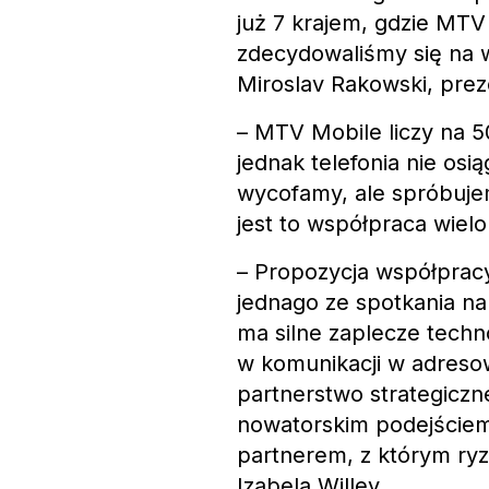
już 7 krajem, gdzie MTV
zdecydowaliśmy się na w
Miroslav Rakowski, pre
– MTV Mobile liczy na 50
jednak telefonia nie osi
wycofamy, ale spróbuje
jest to współpraca wielo
– Propozycja współprac
jednago ze spotkania n
ma silne zaplecze techn
w komunikacji w adreso
partnerstwo strategiczn
nowatorskim podejściem 
partnerem, z którym ryz
Izabela Willey.