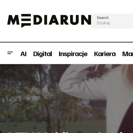
Search
AI
Digital
Inspiracje
Kariera
Mar
7islands klientem Warsaw Public
T
Relations