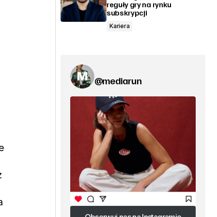
reguły gry na rynku
subskrypcji
Kariera
@mediarun
e
z
a