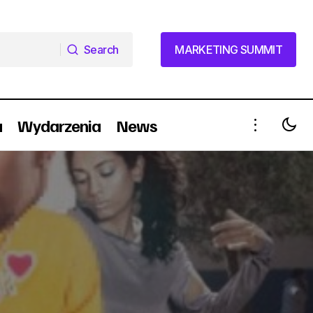
Search
MARKETING SUMMIT
Search
MARKETING SUMMIT
a
Wydarzenia
News
AdReport: kampania tygodnia 12-
e?
18.03.2012 - Jeep Grand Cherokee