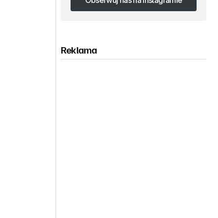
Obserwuj nas na Instagramie
Obserwuj nas na Instagramie
Reklama