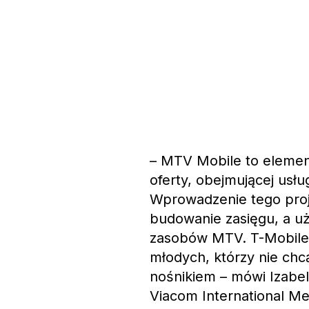
– MTV Mobile to element
oferty, obejmującej usłu
Wprowadzenie tego proj
budowanie zasięgu, a u
zasobów MTV. T-Mobile s
młodych, którzy nie chc
nośnikiem – mówi Izabel
Viacom International M