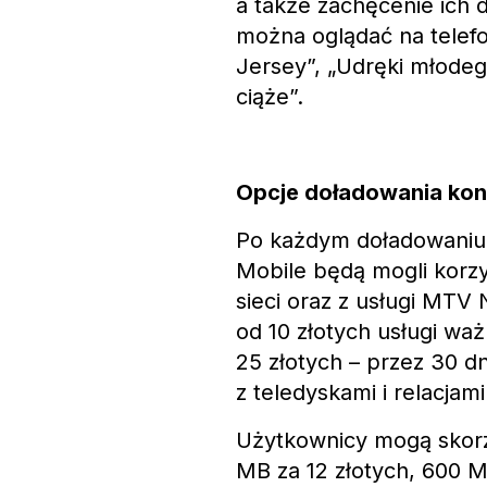
a także zachęcenie ich 
można oglądać na telefo
Jersey”, „Udręki młodeg
ciąże”.
Opcje doładowania kont
Po każdym doładowaniu 
Mobile będą mogli korz
sieci oraz z usługi MTV
od 10 złotych usługi wa
25 złotych – przez 30 
z teledyskami i relacja
Użytkownicy mogą skorz
MB za 12 złotych, 600 MB