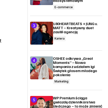
ekosystemowym
E-commerce
180HEARTBEATS + JUNG v.
MATT – Kreatywny duet
zasilił agencję
Kariera
t
OSHEE odkrywa „Great
Moments” – Nowa
kampania z udziałem Igi
Świątek głosem młodego
pokolenia
Marketing
WP Premium ściąga
gwiazdę dziennikarstwa
śledczego – to może zmienić