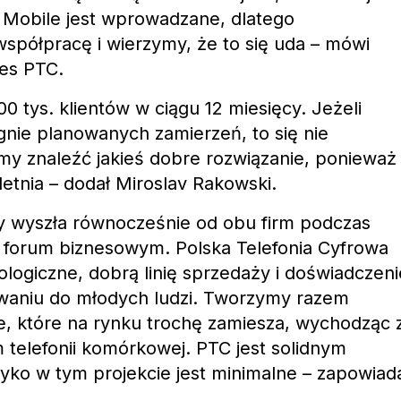
 Mobile jest wprowadzane, dlatego
spółpracę i wierzymy, że to się uda – mówi
zes PTC.
0 tys. klientów w ciągu 12 miesięcy. Jeżeli
ągnie planowanych zamierzeń, to się nie
my znaleźć jakieś dobre rozwiązanie, ponieważ
letnia – dodał Miroslav Rakowski.
y wyszła równocześnie od obu firm podczas
a forum biznesowym. Polska Telefonia Cyfrowa
ologiczne, dobrą linię sprzedaży i doświadczeni
waniu do młodych ludzi. Tworzymy razem
e, które na rynku trochę zamiesza, wychodząc 
telefonii komórkowej. PTC jest solidnym
yko w tym projekcie jest minimalne – zapowiad