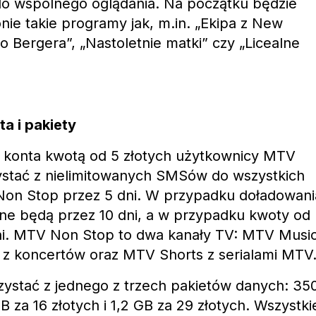
do wspólnego oglądania. Na początku będzie
nie takie programy jak, m.in. „Ekipa z New
o Bergera”, „Nastoletnie matki” czy „Licealne
a i pakiety
konta kwotą od 5 złotych użytkownicy MTV
ystać z nielimitowanych SMSów do wszystkich
 Non Stop przez 5 dni. W przypadku doładowani
żne będą przez 10 dni, a w przypadku kwoty od
dni. MTV Non Stop to dwa kanały TV: MTV Musi
mi z koncertów oraz MTV Shorts z serialami MTV
ystać z jednego z trzech pakietów danych: 35
 za 16 złotych i 1,2 GB za 29 złotych. Wszystki