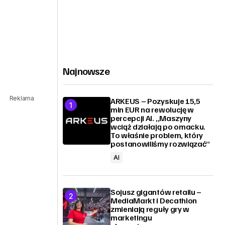
Najnowsze
Reklama
ARKEUS – Pozyskuje 15,5
mln EUR na rewolucję w
percepcji AI. „Maszyny
wciąż działają po omacku.
To właśnie problem, który
postanowiliśmy rozwiązać”
AI
Sojusz gigantów retailu –
MediaMarkt i Decathlon
zmieniają reguły gry w
marketingu