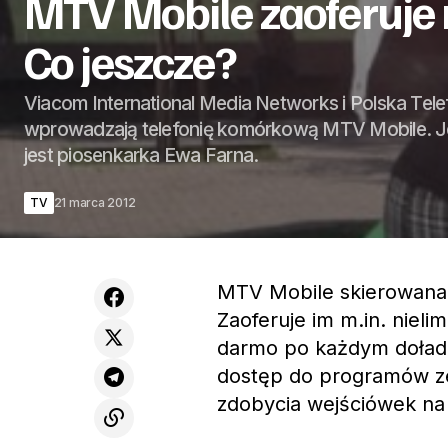
MTV Mobile zaoferuje
Co jeszcze?
Viacom International Media Networks i Polska Tel
wprowadzają telefonię komórkową MTV Mobile. J
jest piosenkarka Ewa Farna.
TV
21 marca 2012
MTV Mobile skierowana 
Zaoferuje im m.in. niel
darmo po każdym dołado
dostęp do programów ze
zdobycia wejściówek na 