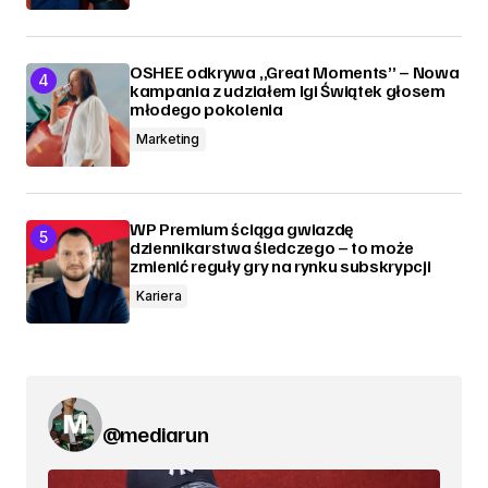
OSHEE odkrywa „Great Moments” – Nowa
kampania z udziałem Igi Świątek głosem
młodego pokolenia
Marketing
WP Premium ściąga gwiazdę
dziennikarstwa śledczego – to może
zmienić reguły gry na rynku subskrypcji
Kariera
@mediarun