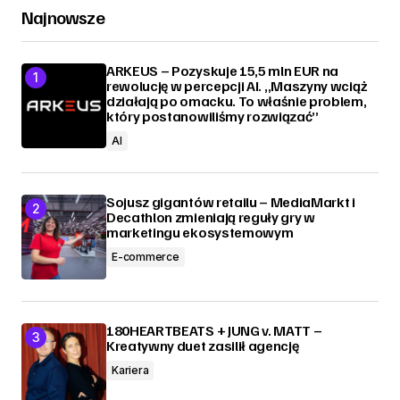
Najnowsze
ARKEUS – Pozyskuje 15,5 mln EUR na
rewolucję w percepcji AI. „Maszyny wciąż
działają po omacku. To właśnie problem,
który postanowiliśmy rozwiązać”
AI
Sojusz gigantów retailu – MediaMarkt i
Decathlon zmieniają reguły gry w
marketingu ekosystemowym
E-commerce
180HEARTBEATS + JUNG v. MATT –
Kreatywny duet zasilił agencję
Kariera