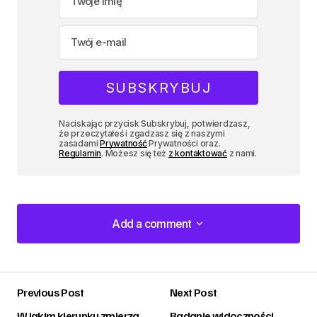
Naciskając przycisk Subskrybuj, potwierdzasz,
że przeczytałeś i zgadzasz się z naszymi
zasadami
Prywatność
Prywatności oraz.
Regulamin
. Możesz się też
z kontaktować
z nami.
Add a comment
Add a comment
Previous Post
Next Post
zalogować
W jakim kierunku zmierza
Badanie widoczności