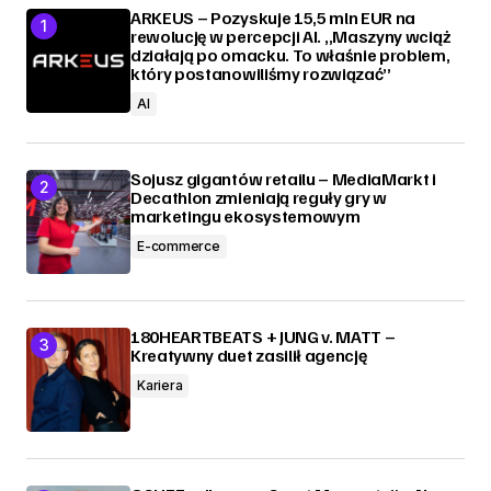
ARKEUS – Pozyskuje 15,5 mln EUR na
rewolucję w percepcji AI. „Maszyny wciąż
działają po omacku. To właśnie problem,
który postanowiliśmy rozwiązać”
AI
Sojusz gigantów retailu – MediaMarkt i
Decathlon zmieniają reguły gry w
marketingu ekosystemowym
E-commerce
180HEARTBEATS + JUNG v. MATT –
Kreatywny duet zasilił agencję
Kariera