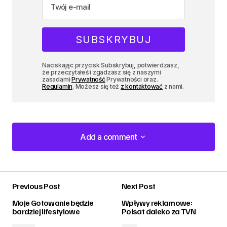
Naciskając przycisk Subskrybuj, potwierdzasz,
że przeczytałeś i zgadzasz się z naszymi
zasadami
Prywatność
Prywatności oraz.
Regulamin
. Możesz się też
z kontaktować
z nami.
Add a comment
Add a comment
Previous Post
Next Post
zalogować
Moje Gotowanie będzie
Wpływy reklamowe:
bardziej lifestylowe
Polsat daleko za TVN