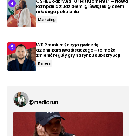
OSHEE odkrywa „Great Moments” – Nowa
kampania z udziałem Igi Świątek głosem
młodego pokolenia
Marketing
WP Premium ściąga gwiazdę
dziennikarstwa śledczego – to może
zmienić reguły gry na rynku subskrypcji
Kariera
@mediarun