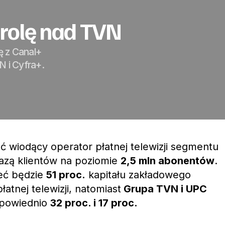
rolę nad TVN
ę z Canal+
N i Cyfra+.
ć wiodący operator płatnej telewizji segmentu
azą klientów na poziomie
2,5 mln abonentów
.
eć będzie
51 proc.
kapitału zakładowego
atnej telewizji, natomiast
Grupa TVN i UPC
dpowiednio
32 proc. i 17 proc.