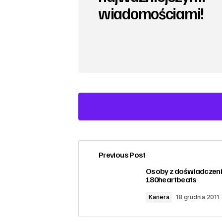
wiadomościami!
Previous Post
zalogować
Osoby z doświadczen
180heartbeats
Kariera
18 grudnia 2011