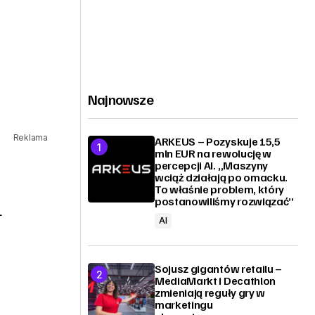
Najnowsze
Reklama
ARKEUS – Pozyskuje 15,5
mln EUR na rewolucję w
percepcji AI. „Maszyny
wciąż działają po omacku.
To właśnie problem, który
postanowiliśmy rozwiązać”
+
AI
Sojusz gigantów retailu –
MediaMarkt i Decathlon
zmieniają reguły gry w
marketingu