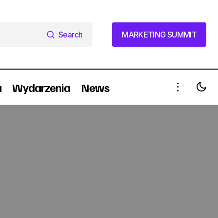
Search
MARKETING SUMMIT
Search
MARKETING SUMMIT
a
Wydarzenia
News
Multi Communications wejdzie w
relacje z Durexem