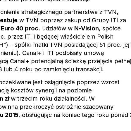
nienia strategicznego partnerstwa z TVN,
estuje
w TVN poprzez zakup od Grupy ITI za
 Euro 40 proc.
udziałów w
N-Vision
, spółce
. przez ITI i będącej właścicielem Polish
H”) – spółki-matki TVN posiadającej 51 proc. jej
nieniu). Canal+ i ITI podpisały umowę
ącą Canal+ potencjalną ścieżkę przejęcia pełne
3 lub 4 roku po zamknięciu transakcji.
oczekiwane jest osiągnięcie poprzez wzrost
cję kosztów synergii na poziomie
n zł
w trzecim roku działalności. W
powinna przekroczyć ostrożnie szacowany
ku 2015
, obsługując na koniec tego roku ponad