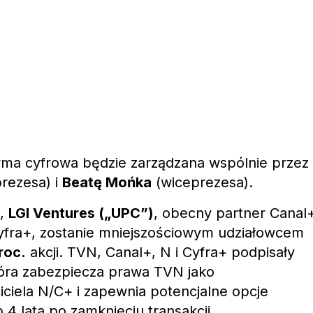
rma cyfrowa będzie zarządzana wspólnie przez
rezesa) i
Beatę Mońka
(wiceprezesa).
i,
LGI Ventures („UPC”)
, obecny partner Canal
Cyfra+, zostanie mniejszościowym udziałowcem
roc.
akcji. TVN, Canal+, N i Cyfra+ podpisały
óra zabezpiecza prawa TVN jako
ciela N/C+ i zapewnia potencjalne opcje
b 4 lata po zamknięciu transakcji.