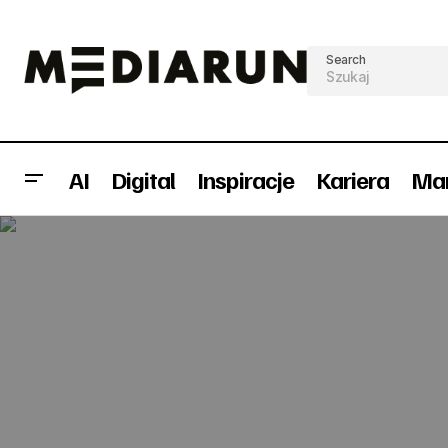
Search
AI
Digital
Inspiracje
Kariera
Mar
Osoby z doświadczeniem ATL w
180heartbeats