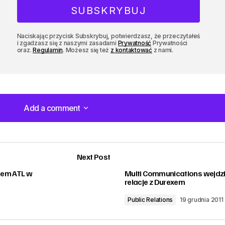
Naciskając przycisk Subskrybuj, potwierdzasz, że przeczytałeś
i zgadzasz się z naszymi zasadami
Prywatność
Prywatności
oraz.
Regulamin
. Możesz się też
z kontaktować
z nami.
Add a comment
Add a comment
Next Post
iem ATL w
Multi Communications wejdz
relacje z Durexem
Public Relations
19 grudnia 2011