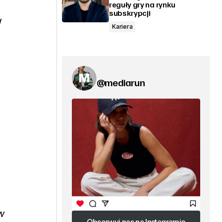
reguły gry na rynku
subskrypcji
W
Kariera
@mediarun
w