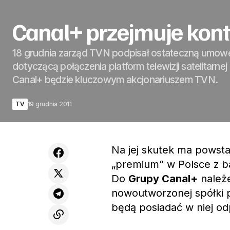
Canal+ przejmuje kont
18 grudnia zarząd TVN podpisał ostateczną umow
dotyczącą połączenia platform telewizji satelitarnej 
Canal+ będzie kluczowym akcjonariuszem TVN.
TV
19 grudnia 2011
Na jej skutek ma powsta
„premium” w Polsce z b
Do
Grupy Canal+
należ
nowoutworzonej spółki pł
będą posiadać w niej o