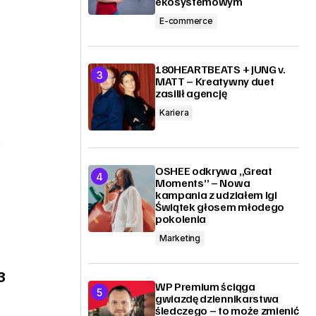
ekosystemowym
E-commerce
180HEARTBEATS + JUNG v.
MATT – Kreatywny duet
zasilił agencję
Kariera
j
OSHEE odkrywa „Great
Moments” – Nowa
kampania z udziałem Igi
Świątek głosem młodego
pokolenia
Marketing
3
WP Premium ściąga
gwiazdę dziennikarstwa
śledczego – to może zmienić