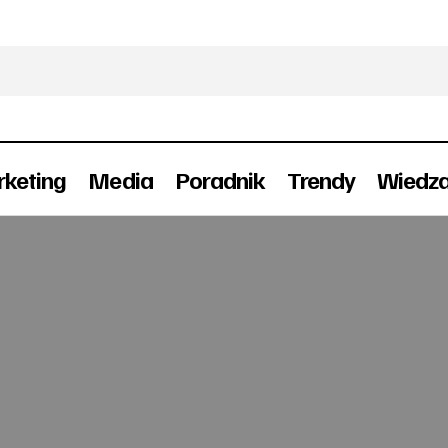
keting
Media
Poradnik
Trendy
Wiedz
Canal+ przejmuje kontrolę nad TVN
TV