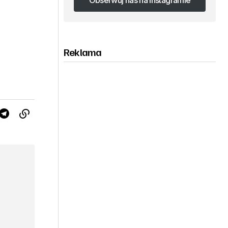
Obserwuj nas na Instagramie
Obserwuj nas na Instagramie
Reklama