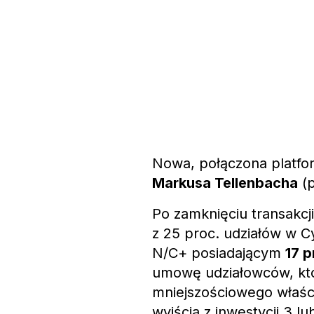
Nowa, połączona platfo
Markusa Tellenbacha
(p
Po zamknięciu transakcj
z 25 proc. udziałów w 
N/C+ posiadającym
17 p
umowę udziałowców, kt
mniejszościowego właści
wyjścia z inwestycji 3 lu