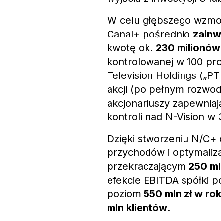
W celu głębszego wzmoc
Canal+ pośrednio
zainw
kwotę ok.
230 milionów
kontrolowanej w 100 proc
Television Holdings („PT
akcji (po pełnym rozwod
akcjonariuszy zapewniaj
kontroli nad N-Vision w 
Dzięki stworzeniu N/C+ 
przychodów i optymaliza
przekraczającym
250 ml
efekcie EBITDA spółki 
poziom
550 mln zł w ro
mln klientów
.