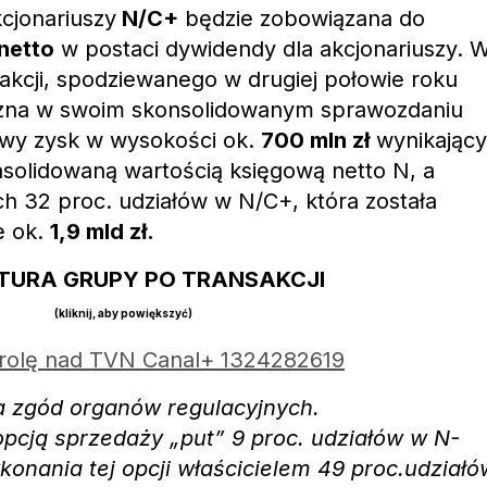
cjonariuszy
N/C+
będzie zobowiązana do
netto
w postaci dywidendy dla akcjonariuszy. 
akcji, spodziewanego w drugiej połowie roku
zna w swoim skonsolidowanym sprawozdaniu
wy zysk w wysokości ok.
700 mln zł
wynikający
solidowaną wartością księgową netto N, a
h 32 proc. udziałów w N/C+, która została
e ok.
1,9 mld zł.
TURA GRUPY PO TRANSAKCJI
(kliknij, aby powiększyć)
ia zgód organów regulacyjnych.
opcją sprzedaży „put” 9 proc. udziałów w N-
onania tej opcji właścicielem 49 proc.udziałó