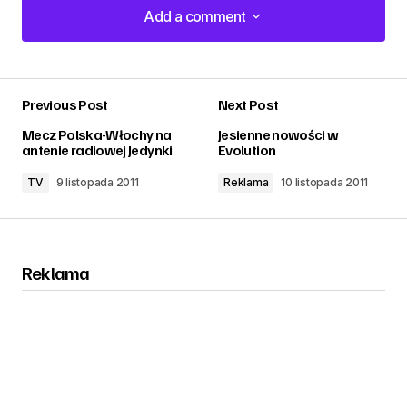
Add a comment
Add a comment
Previous Post
Next Post
zalogować
Mecz Polska-Włochy na
Jesienne nowości w
antenie radiowej Jedynki
Evolution
TV
9 listopada 2011
Reklama
10 listopada 2011
Reklama