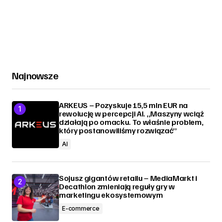
Najnowsze
ARKEUS – Pozyskuje 15,5 mln EUR na
rewolucję w percepcji AI. „Maszyny wciąż
działają po omacku. To właśnie problem,
który postanowiliśmy rozwiązać”
AI
Sojusz gigantów retailu – MediaMarkt i
Decathlon zmieniają reguły gry w
marketingu ekosystemowym
E-commerce