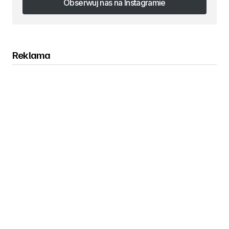
Obserwuj nas na Instagramie
Obserwuj nas na Instagramie
Reklama