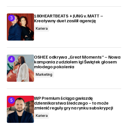
180HEARTBEATS + JUNG v. MATT –
Kreatywny duet zasilił agencję
Kariera
OSHEE odkrywa „Great Moments” – Nowa
kampania z udziałem Igi Świątek głosem
młodego pokolenia
Marketing
WP Premium ściąga gwiazdę
dziennikarstwa śledczego – to może
zmienić reguły gry na rynku subskrypcji
Kariera