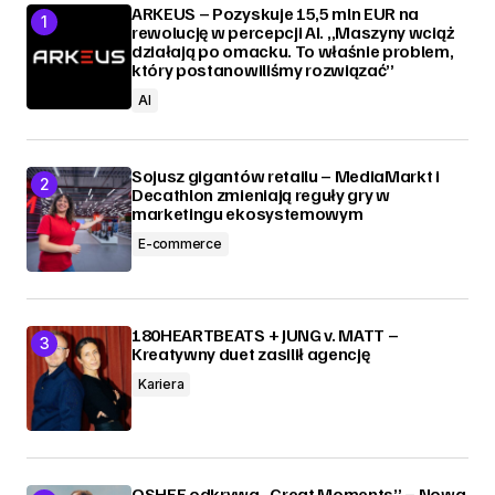
ARKEUS – Pozyskuje 15,5 mln EUR na
rewolucję w percepcji AI. „Maszyny wciąż
działają po omacku. To właśnie problem,
który postanowiliśmy rozwiązać”
AI
Sojusz gigantów retailu – MediaMarkt i
Decathlon zmieniają reguły gry w
marketingu ekosystemowym
E-commerce
180HEARTBEATS + JUNG v. MATT –
Kreatywny duet zasilił agencję
Kariera
OSHEE odkrywa „Great Moments” – Nowa