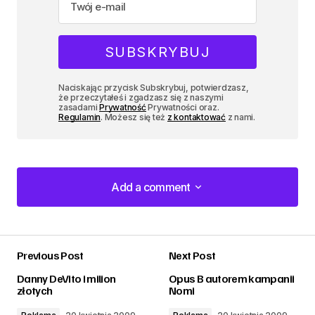
Naciskając przycisk Subskrybuj, potwierdzasz,
że przeczytałeś i zgadzasz się z naszymi
zasadami
Prywatność
Prywatności oraz.
Regulamin
. Możesz się też
z kontaktować
z nami.
Add a comment
Add a comment
Previous Post
Next Post
zalogować
Danny DeVito i milion
Opus B autorem kampanii
złotych
Nomi