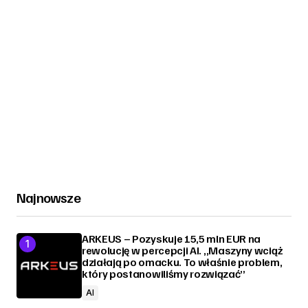
Najnowsze
ARKEUS – Pozyskuje 15,5 mln EUR na
rewolucję w percepcji AI. „Maszyny wciąż
działają po omacku. To właśnie problem,
który postanowiliśmy rozwiązać”
AI