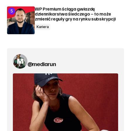
WP Premium ściąga gwiazdę
dziennikarstwa śledczego – to może
zmienić reguły gry na rynku subskrypcji
Kariera
@mediarun