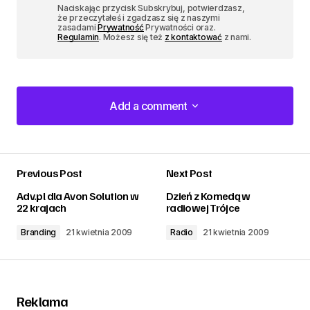
Naciskając przycisk Subskrybuj, potwierdzasz,
że przeczytałeś i zgadzasz się z naszymi
zasadami
Prywatność
Prywatności oraz.
Regulamin
. Możesz się też
z kontaktować
z nami.
Add a comment
Add a comment
Previous Post
Next Post
zalogować
Adv.pl dla Avon Solution w
Dzień z Komedą w
22 krajach
radiowej Trójce
Branding
21 kwietnia 2009
Radio
21 kwietnia 2009
Reklama