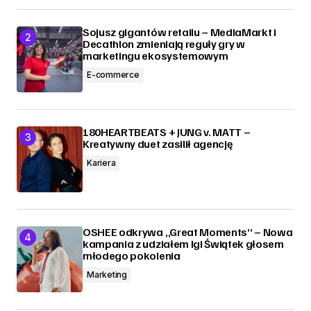
Sojusz gigantów retailu – MediaMarkt i
Decathlon zmieniają reguły gry w
marketingu ekosystemowym
E-commerce
180HEARTBEATS + JUNG v. MATT –
Kreatywny duet zasilił agencję
Kariera
OSHEE odkrywa „Great Moments” – Nowa
kampania z udziałem Igi Świątek głosem
młodego pokolenia
Marketing