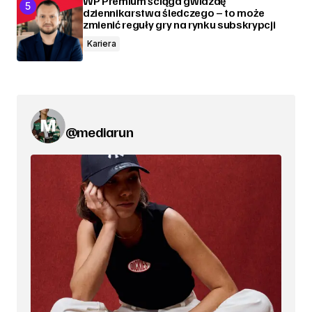
WP Premium ściąga gwiazdę
dziennikarstwa śledczego – to może
zmienić reguły gry na rynku subskrypcji
Kariera
@mediarun