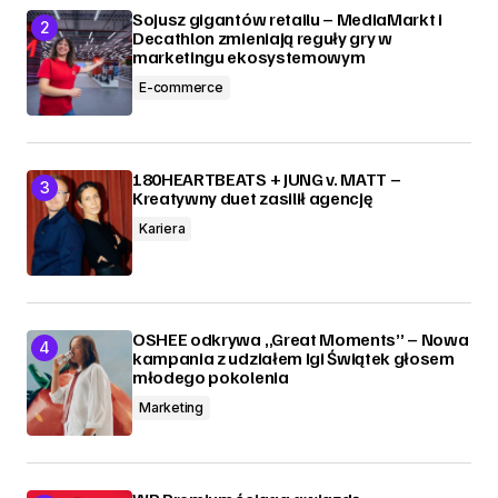
Sojusz gigantów retailu – MediaMarkt i
Decathlon zmieniają reguły gry w
marketingu ekosystemowym
E-commerce
180HEARTBEATS + JUNG v. MATT –
Kreatywny duet zasilił agencję
Kariera
OSHEE odkrywa „Great Moments” – Nowa
kampania z udziałem Igi Świątek głosem
młodego pokolenia
Marketing