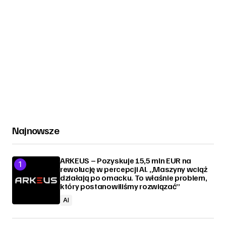
Najnowsze
ARKEUS – Pozyskuje 15,5 mln EUR na
rewolucję w percepcji AI. „Maszyny wciąż
działają po omacku. To właśnie problem,
który postanowiliśmy rozwiązać”
AI